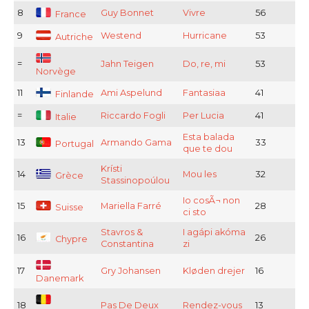
8
Guy Bonnet
Vivre
56
France
9
Westend
Hurricane
53
Autriche
=
Jahn Teigen
Do, re, mi
53
Norvège
11
Ami Aspelund
Fantasiaa
41
Finlande
=
Riccardo Fogli
Per Lucia
41
Italie
Esta balada
13
Armando Gama
33
Portugal
que te dou
Krísti
14
Mou les
32
Grèce
Stassinopoúlou
Io cosÃ¬ non
15
Mariella Farré
28
Suisse
ci sto
Stavros &
I agápi akóma
16
26
Chypre
Constantina
zi
17
Gry Johansen
Kløden drejer
16
Danemark
18
Pas De Deux
Rendez-vous
13