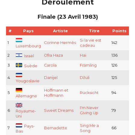
Déroulement
Finale (23 Avril 1983)
#
Pays
Artiste
Titre
Points
Si la vie est
1
Corinne Hermès
142
cadeau
Luxembourg
2
Ofra Haza
Hai
136
Israël
3
Carola
Främling
126
Suède
4
Danijel
Džuli
125
Yougoslavie
Hoffmann et
5
Rücksicht
94
Hoffmann
Allemagne
I'm Never
6
Sweet Dreams
79
Royaume-
Giving Up
Uni
Sing Me a
Pays-
7
Bernadette
66
Song
Bas