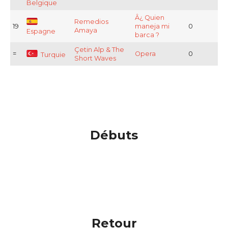
Belgique
Â¿ Quien
Remedios
19
maneja mi
0
Amaya
Espagne
barca ?
Çetin Alp & The
=
Opera
0
Turquie
Short Waves
Débuts
Retour