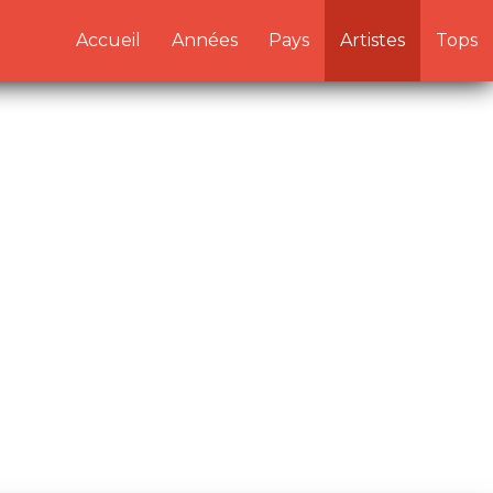
/artistes.php:1) in
Accueil
Années
Pays
Artistes
Tops