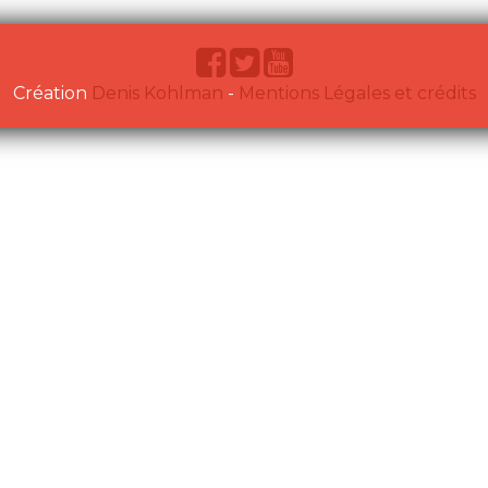
Création
Denis Kohlman
-
Mentions Légales et crédits