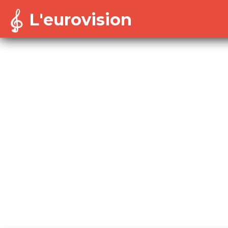
L'eurovision
Warning
: Cannot modify header information - headers a
/home/dekoh/eurovision/includes/session-config.in