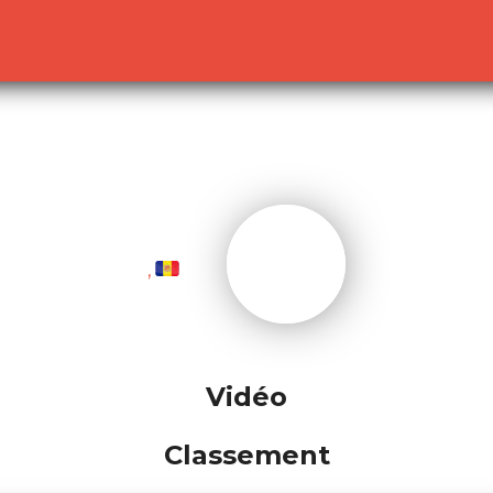
lready sent by (output started at /home/dekoh/eurovision
c.php
on line
23
,
Vidéo
Classement