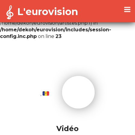
L'eurovision
Warning
: Cannot modify header information - headers
already sent by (output started at
/home/dekoh/eurovision/artistes.php:1) in
/home/dekoh/eurovision/includes/session-
config.inc.php
on line
23
,
Vidéo