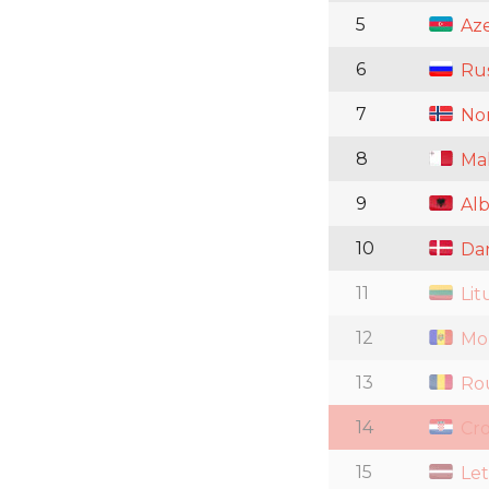
5
Aze
6
Rus
7
No
8
Mal
9
Alb
10
Da
11
Lit
12
Mol
13
Ro
14
Cro
15
Let