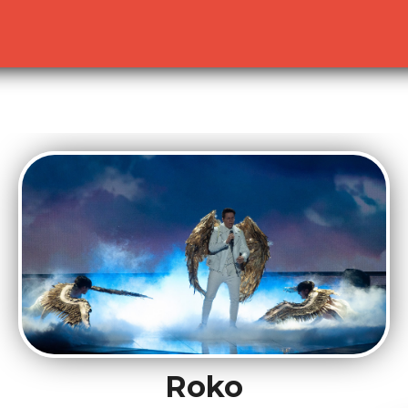
lready sent by (output started at /home/dekoh/eurovision
c.php
on line
23
Roko