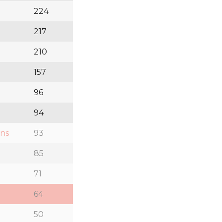
224
217
210
157
96
94
ons
93
85
71
64
50