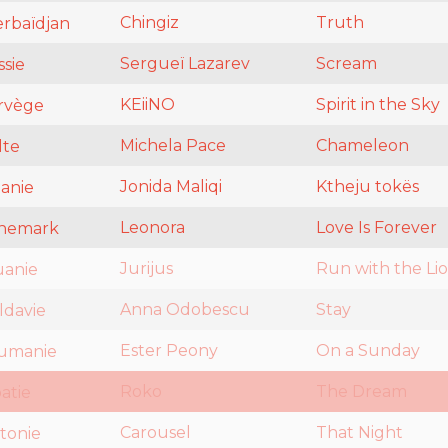
Chingiz
Truth
rbaïdjan
Sergueï Lazarev
Scream
sie
KEiiNO
Spirit in the Sky
rvège
Michela Pace
Chameleon
te
Jonida Maliqi
Ktheju tokës
anie
Leonora
Love Is Forever
nemark
Jurijus
Run with the Li
uanie
Anna Odobescu
Stay
davie
Ester Peony
On a Sunday
umanie
Roko
The Dream
atie
Carousel
That Night
tonie