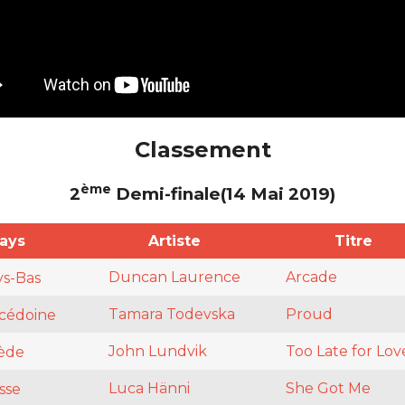
Classement
ème
2
Demi-finale(14 Mai 2019)
ays
Artiste
Titre
Duncan Laurence
Arcade
s-Bas
Tamara Todevska
Proud
cédoine
John Lundvik
Too Late for Lov
ède
Luca Hänni
She Got Me
sse