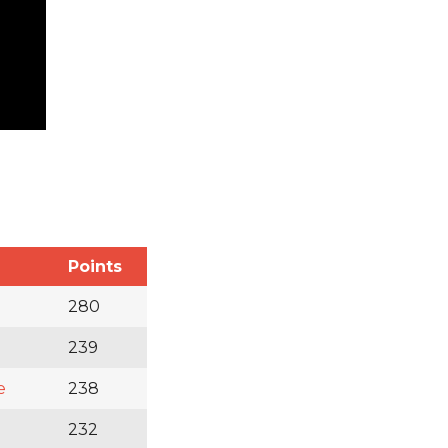
Points
280
239
e
238
232