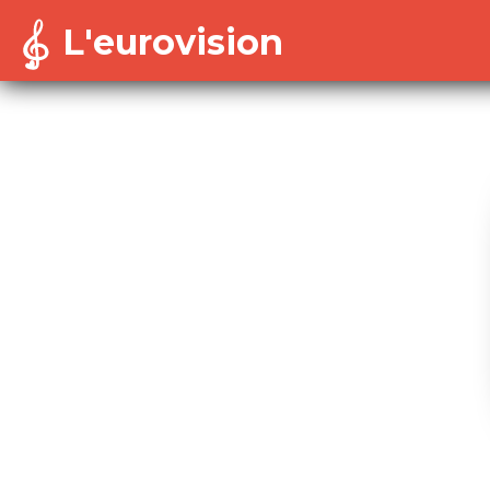
L'eurovision
Warning
: Cannot modify header information - headers a
/home/dekoh/eurovision/includes/session-config.in