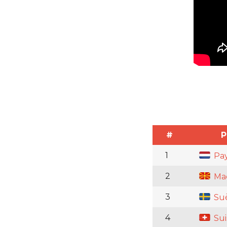
#
P
1
Pay
2
Ma
3
Su
4
Sui