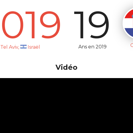
019
19
C
Ans en 2019
Tel Aviv,
Israël
Vidéo