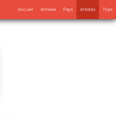
/artistes.php:1) in
Accueil
Années
Pays
Artistes
Tops