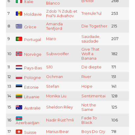
6
Brividi
268
Italie
Blanco
Zdob ?i Zdub et
7
Trenule?ul
253
Moldavie
Fra?ii Advahov
Amanda
8
Die Together
215
Grèce
Tenfjord
Saudade,
9
Maro
207
Portugal
saudade
Give That
10
Subwoolfer
Wolf a
182
Norvège
Banana
11
S10
De diepte
171
Pays-Bas
12
Ochman
River
151
Pologne
13
Stefan
Hope
141
Estonie
14
Monika Liu
Sentimentai
128
Lituanie
Not the
15
Sheldon Riley
125
Australie
Same
Fade To
16
Nadir Rüst?mli
106
Black
Azerbaïdjan
17
Marius Bear
Boys Do Cry
78
Suisse