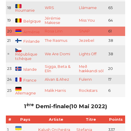
18
WRS
Llámame
65
Roumanie
Jérémie
19
Miss You
64
Belgique
Makiese
20
Rosa Linn
SNAP
61
Arménie
21
The Rasmus
Jezebel
38
Finlande
=
We Are Domi
Lights Off
38
République
tchèque
Sigga, Beta &
Með
23
20
Islande
Elín
hækkandi sól
24
Alvan & Ahez
Fulenn
17
France
25
Malik Harris
Rockstars
6
Allemagne
ère
1
Demi-finale(10 Mai 2022)
#
Pays
Artiste
Titre
Points
1
Kalush Orchestra
Stefania
337