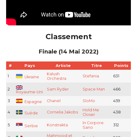
Classement
Finale (14 Mai 2022)
#
Pays
Artiste
Titre
Points
Kalush
1
Stefania
631
Ukraine
Orchestra
2
Sam Ryder
Space Man
466
Royaume-Uni
3
Chanel
SloMo
459
Espagne
Hold Me
4
Cornelia Jakobs
438
Suède
Closer
In Corpore
5
Konstrakta
312
Serbie
Sano
Mahmood et