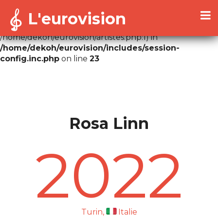
L'eurovision
Warning
: Cannot modify header information - headers
already sent by (output started at
/home/dekoh/eurovision/artistes.php:1) in
/home/dekoh/eurovision/includes/session-
config.inc.php
on line
23
Rosa Linn
2022
Turin,
Italie