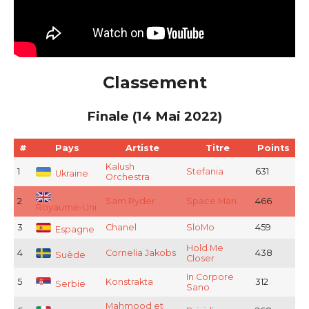
Classement
Finale (14 Mai 2022)
#
Pays
Artiste
Titre
Points
Kalush
1
Stefania
631
Ukraine
Orchestra
2
Sam Ryder
Space Man
466
Royaume-Uni
3
Chanel
SloMo
459
Espagne
Hold Me
4
Cornelia Jakobs
438
Suède
Closer
In Corpore
5
Konstrakta
312
Serbie
Sano
Mahmood et