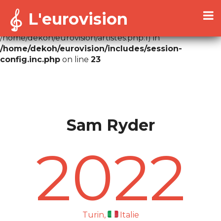
L'eurovision
Warning
: Cannot modify header information - headers
already sent by (output started at
/home/dekoh/eurovision/artistes.php:1) in
/home/dekoh/eurovision/includes/session-
config.inc.php
on line
23
Sam Ryder
2022
Turin,
Italie