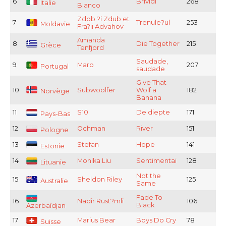
6
Brividi
268
Italie
Blanco
Zdob ?i Zdub et
7
Trenule?ul
253
Moldavie
Fra?ii Advahov
Amanda
8
Die Together
215
Grèce
Tenfjord
Saudade,
9
Maro
207
Portugal
saudade
Give That
10
Subwoolfer
Wolf a
182
Norvège
Banana
11
S10
De diepte
171
Pays-Bas
12
Ochman
River
151
Pologne
13
Stefan
Hope
141
Estonie
14
Monika Liu
Sentimentai
128
Lituanie
Not the
15
Sheldon Riley
125
Australie
Same
Fade To
16
Nadir Rüst?mli
106
Black
Azerbaïdjan
17
Marius Bear
Boys Do Cry
78
Suisse