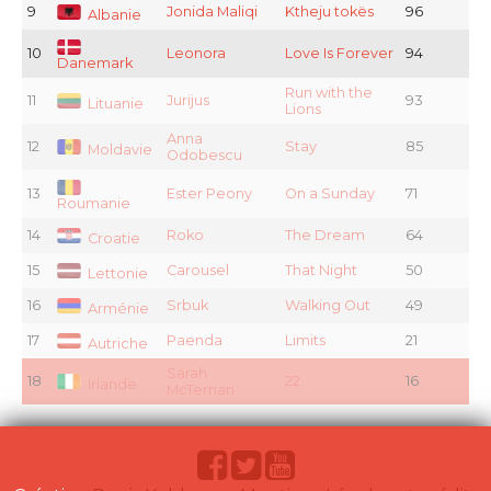
9
Jonida Maliqi
Ktheju tokës
96
Albanie
10
Leonora
Love Is Forever
94
Danemark
Run with the
11
Jurijus
93
Lituanie
Lions
Anna
12
Stay
85
Moldavie
Odobescu
13
Ester Peony
On a Sunday
71
Roumanie
14
Roko
The Dream
64
Croatie
15
Carousel
That Night
50
Lettonie
16
Srbuk
Walking Out
49
Arménie
17
Paenda
Limits
21
Autriche
Sarah
18
22
16
Irlande
McTernan