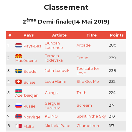
Classement
ème
2
Demi-finale(14 Mai 2019)
#
Pays
Artiste
Titre
Points
Duncan
1
Arcade
280
Pays-Bas
Laurence
Tamara
2
Proud
239
Todevska
Macédoine
Too Late for
3
John Lundvik
238
Suède
Love
4
Luca Hänni
She Got Me
232
Suisse
5
Chingiz
Truth
224
Azerbaïdjan
Sergueï
6
Scream
217
Russie
Lazarev
7
KEiiNO
Spirit in the Sky
210
Norvège
8
Michela Pace
Chameleon
157
Malte