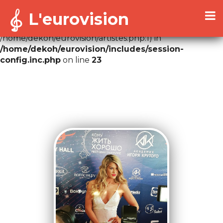
L'eurovision
Warning
: Cannot modify header information - headers
already sent by (output started at
/home/dekoh/eurovision/artistes.php:1) in
/home/dekoh/eurovision/includes/session-
config.inc.php
on line
23