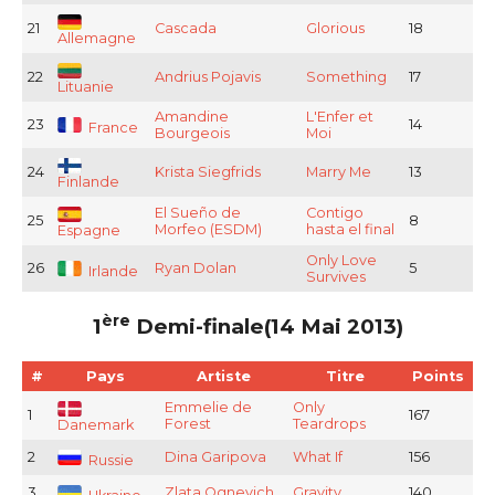
21
Cascada
Glorious
18
Allemagne
22
Andrius Pojavis
Something
17
Lituanie
Amandine
L'Enfer et
23
14
France
Bourgeois
Moi
24
Krista Siegfrids
Marry Me
13
Finlande
El Sueño de
Contigo
25
8
Morfeo (ESDM)
hasta el final
Espagne
Only Love
26
Ryan Dolan
5
Irlande
Survives
ère
1
Demi-finale(14 Mai 2013)
#
Pays
Artiste
Titre
Points
Emmelie de
Only
1
167
Forest
Teardrops
Danemark
2
Dina Garipova
What If
156
Russie
3
Zlata Ognevich
Gravity
140