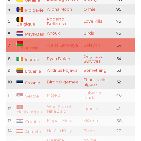
Ukraine
4
Aliona Moon
O mie
95
Moldavie
Roberto
5
Love Kills
75
Bellarosa
Belgique
=
Anouk
Birds
75
Pays-Bas
7
Alena Lanskaya
Solayoh
64
Bièlorussie
Only Love
8
Ryan Dolan
54
Irlande
Survives
9
Andrius Pojavis
Something
53
Lituanie
Et uus saaks
10
Birgit Õigemeel
52
Estonie
alguse
Ljubav je
11
Moje 3
46
Serbie
svuda
Who See et
12
Igranka
41
Nina Žižić
Monténégro
13
Klapa s Mora
Mižerja
38
Croatie
14
Natália Kelly
Shine
27
Autriche
Déspina
An me