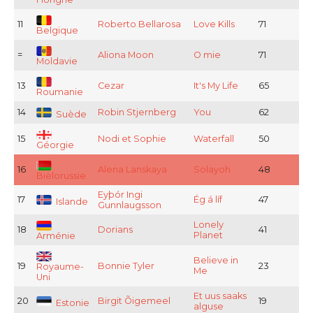
11
Roberto Bellarosa
Love Kills
71
Belgique
=
Aliona Moon
O mie
71
Moldavie
13
Cezar
It's My Life
65
Roumanie
14
Robin Stjernberg
You
62
Suède
15
Nodi et Sophie
Waterfall
50
Géorgie
16
Alena Lanskaya
Solayoh
48
Bièlorussie
Eyþór Ingi
17
Ég á líf
47
Islande
Gunnlaugsson
Lonely
18
Dorians
41
Planet
Arménie
Believe in
19
Bonnie Tyler
23
Royaume-
Me
Uni
Et uus saaks
20
Birgit Õigemeel
19
Estonie
alguse