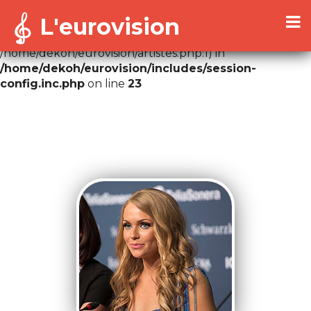
L'eurovision
Warning
: Cannot modify header information - headers
already sent by (output started at
/home/dekoh/eurovision/artistes.php:1) in
/home/dekoh/eurovision/includes/session-
config.inc.php
on line
23