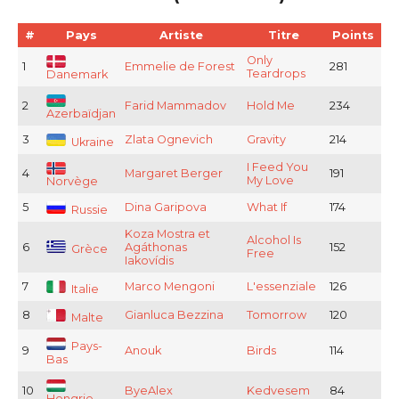
#
Pays
Artiste
Titre
Points
Only
1
Emmelie de Forest
281
Teardrops
Danemark
2
Farid Mammadov
Hold Me
234
Azerbaïdjan
3
Zlata Ognevich
Gravity
214
Ukraine
I Feed You
4
Margaret Berger
191
My Love
Norvège
5
Dina Garipova
What If
174
Russie
Koza Mostra et
Alcohol Is
6
Agáthonas
152
Grèce
Free
Iakovídis
7
Marco Mengoni
L'essenziale
126
Italie
8
Gianluca Bezzina
Tomorrow
120
Malte
Pays-
9
Anouk
Birds
114
Bas
10
ByeAlex
Kedvesem
84
Hongrie