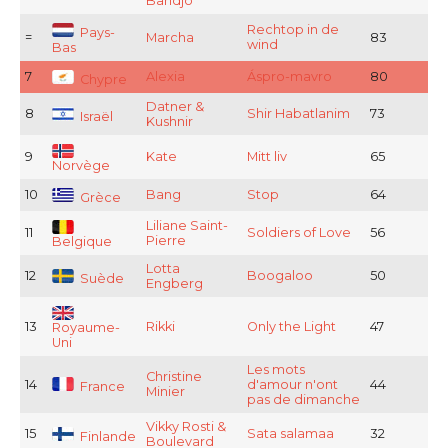
Bandjo
Rechtop in de
Pays-
=
Marcha
83
wind
Bas
7
Alexia
Áspro-mavro
80
Chypre
Datner &
8
Shir Habatlanim
73
Israël
Kushnir
9
Kate
Mitt liv
65
Norvège
10
Bang
Stop
64
Grèce
Liliane Saint-
11
Soldiers of Love
56
Pierre
Belgique
Lotta
12
Boogaloo
50
Suède
Engberg
13
Rikki
Only the Light
47
Royaume-
Uni
Les mots
Christine
14
d'amour n'ont
44
France
Minier
pas de dimanche
Vikky Rosti &
15
Sata salamaa
32
Finlande
Boulevard