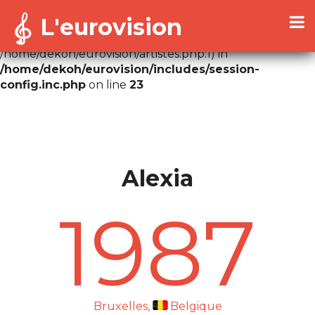
L'eurovision
Warning
: Cannot modify header information - headers
already sent by (output started at
/home/dekoh/eurovision/artistes.php:1) in
/home/dekoh/eurovision/includes/session-
config.inc.php
on line
23
Alexia
1987
Bruxelles,
Belgique