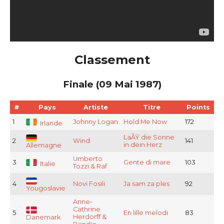
Classement
Finale (09 Mai 1987)
#
Pays
Artiste
Titre
Points
1
Johnny Logan
Hold Me Now
172
Irlande
LaÃŸ die Sonne
2
Wind
141
in dein Herz
Allemagne
Umberto
3
Gente di mare
103
Italie
Tozzi & Raf
4
Novi Fosili
Ja sam za ples
92
Yougoslavie
Anne-
Cathrine
5
En lille melodi
83
Herdorff &
Danemark