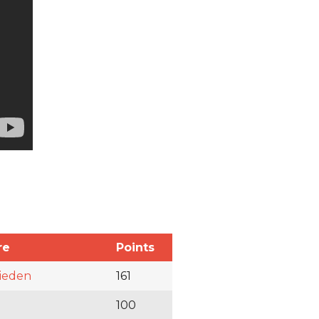
re
Points
rieden
161
100