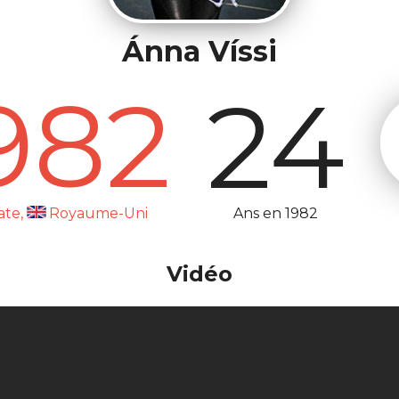
Ánna Víssi
982
24
Ans en 1982
ate,
Royaume-Uni
Vidéo