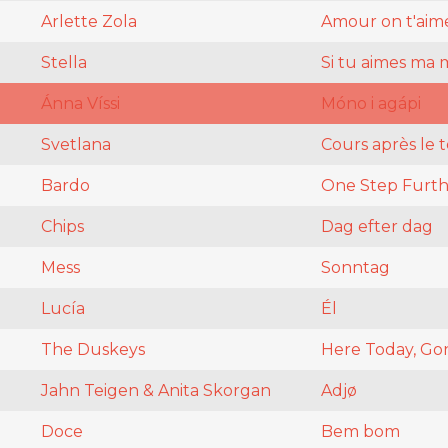
Arlette Zola
Amour on t'aim
Stella
Si tu aimes ma
Ánna Víssi
Móno i agápi
Svetlana
Cours après le 
Bardo
One Step Furth
Chips
Dag efter dag
Mess
Sonntag
Lucía
Él
The Duskeys
Here Today, G
Jahn Teigen & Anita Skorgan
Adjø
Doce
Bem bom