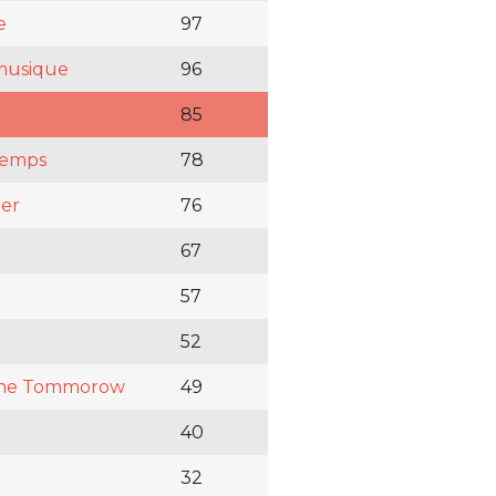
e
97
 musique
96
85
temps
78
er
76
67
57
52
one Tommorow
49
40
32