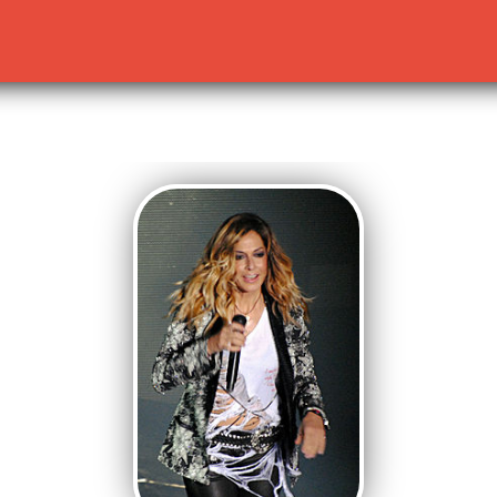
lready sent by (output started at /home/dekoh/eurovision
c.php
on line
23