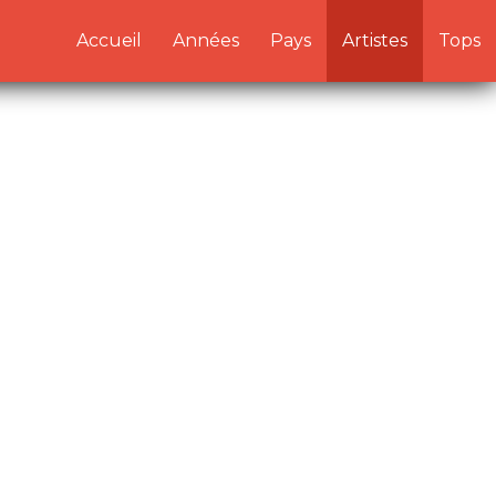
/artistes.php:1) in
Accueil
Années
Pays
Artistes
Tops