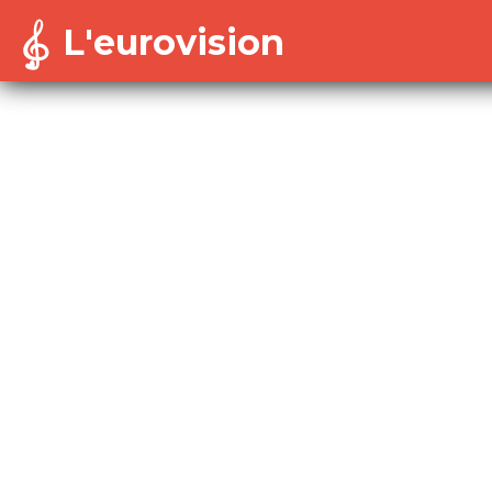
L'eurovision
Warning
: Cannot modify header information - headers a
/home/dekoh/eurovision/includes/session-config.in