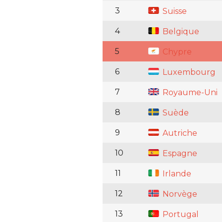
3
Suisse
4
Belgique
5
Chypre
6
Luxembourg
7
Royaume-Uni
8
Suède
9
Autriche
10
Espagne
11
Irlande
12
Norvège
13
Portugal