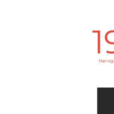
1
Harrog