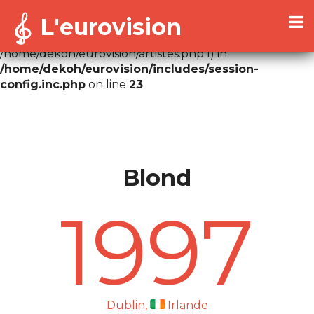
L'eurovision
Warning
: Cannot modify header information - headers
already sent by (output started at
/home/dekoh/eurovision/artistes.php:1) in
/home/dekoh/eurovision/includes/session-
config.inc.php
on line
23
Blond
1997
Dublin,
Irlande