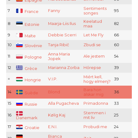
Espagne
Sentiments
7
Fanny
95
France
songes
Keelatud
8
Maarja-Liis Ilus
82
Estonie
maa
9
Debbie Scerri
Let Me Fly
66
Malte
10
Tanja Ribič
Zbudi se
60
Slovénie
Anna Maria
11
Ale jestem
54
Pologne
Jopek
12
Marianna Zorba
Hórepse
39
Grèce
Miért kell,
=
V.I.P.
39
Hongrie
hogy elmenj?
Bara hon
14
Blond
36
Suède
älskar mig
15
Alla Pugacheva
Primadonna
33
Russie
Stemmen i
16
Kølig Kaj
25
mit liv
Danemark
17
E.N.I.
Probudi me
24
Croatie
Bianca