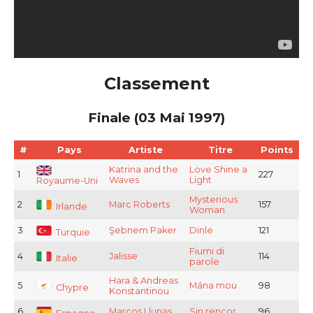
Classement
Finale (03 Mai 1997)
#
Pays
Artiste
Titre
Points
Katrina and the
Love Shine a
1
227
Waves
Light
Royaume-Uni
Mysterious
2
Marc Roberts
157
Irlande
Woman
3
Şebnem Paker
Dinle
121
Turquie
Fiumi di
4
Jalisse
114
Italie
parole
Hara & Andreas
5
Mána mou
98
Chypre
Konstantinou
6
Marcos Llunas
Sin rencor
96