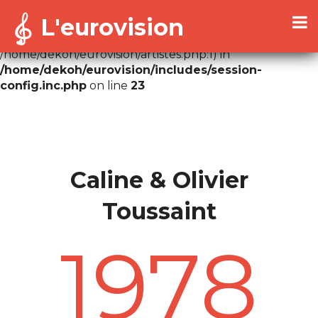
L'eurovision
Warning
: Cannot modify header information - headers
already sent by (output started at
/home/dekoh/eurovision/artistes.php:1) in
/home/dekoh/eurovision/includes/session-
config.inc.php
on line
23
Caline & Olivier
Toussaint
1978