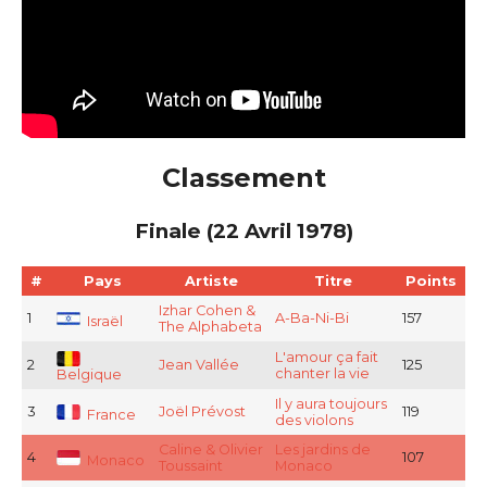
Classement
Finale (22 Avril 1978)
#
Pays
Artiste
Titre
Points
Izhar Cohen &
1
A-Ba-Ni-Bi
157
Israël
The Alphabeta
L'amour ça fait
2
Jean Vallée
125
chanter la vie
Belgique
Il y aura toujours
3
Joël Prévost
119
France
des violons
Caline & Olivier
Les jardins de
4
107
Monaco
Toussaint
Monaco