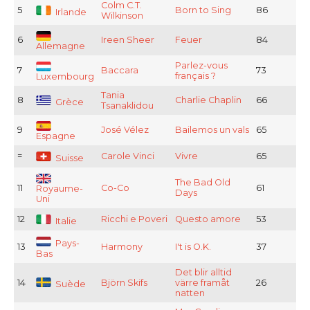
Colm C.T.
5
Born to Sing
86
Irlande
Wilkinson
6
Ireen Sheer
Feuer
84
Allemagne
Parlez-vous
7
Baccara
73
français ?
Luxembourg
Tania
8
Charlie Chaplin
66
Grèce
Tsanaklidou
9
José Vélez
Bailemos un vals
65
Espagne
=
Carole Vinci
Vivre
65
Suisse
The Bad Old
11
Co-Co
61
Royaume-
Days
Uni
12
Ricchi e Poveri
Questo amore
53
Italie
Pays-
13
Harmony
I't is O.K.
37
Bas
Det blir alltid
14
Björn Skifs
värre framåt
26
Suède
natten