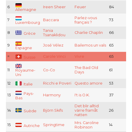
6
Ireen Sheer
Feuer
84
Allemagne
Parlez-vous
7
Baccara
73
français ?
Luxembourg
Tania
8
Charlie Chaplin
66
Grèce
Tsanaklidou
9
José Vélez
Bailemos un vals
65
Espagne
=
Carole Vinci
Vivre
65
Suisse
The Bad Old
11
Co-Co
61
Royaume-
Days
Uni
12
Ricchi e Poveri
Questo amore
53
Italie
Pays-
13
Harmony
I't is O.K.
37
Bas
Det blir alltid
14
Björn Skifs
värre framåt
26
Suède
natten
Mrs. Caroline
15
Springtime
14
Autriche
Robinson