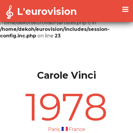
L'eurovision
Warning
: Cannot modify header information - headers
already sent by (output started at
/home/dekoh/eurovision/artistes.php:1) in
/home/dekoh/eurovision/includes/session-
config.inc.php
on line
23
Carole Vinci
1978
Paris,
France