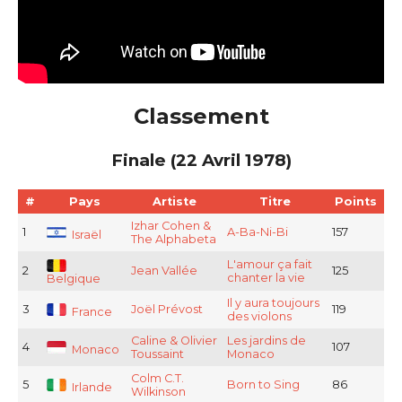
Classement
Finale (22 Avril 1978)
#
Pays
Artiste
Titre
Points
Izhar Cohen &
1
A-Ba-Ni-Bi
157
Israël
The Alphabeta
L'amour ça fait
2
Jean Vallée
125
chanter la vie
Belgique
Il y aura toujours
3
Joël Prévost
119
France
des violons
Caline & Olivier
Les jardins de
4
107
Monaco
Toussaint
Monaco
Colm C.T.
5
Born to Sing
86
Irlande
Wilkinson