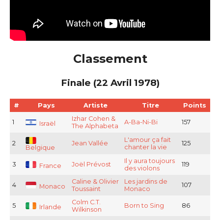
Classement
Finale (22 Avril 1978)
#
Pays
Artiste
Titre
Points
Izhar Cohen &
1
A-Ba-Ni-Bi
157
Israël
The Alphabeta
L'amour ça fait
2
Jean Vallée
125
chanter la vie
Belgique
Il y aura toujours
3
Joël Prévost
119
France
des violons
Caline & Olivier
Les jardins de
4
107
Monaco
Toussaint
Monaco
Colm C.T.
5
Born to Sing
86
Irlande
Wilkinson