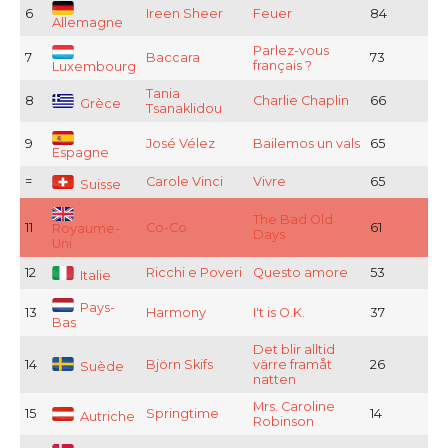
6
Ireen Sheer
Feuer
84
Allemagne
Parlez-vous
7
Baccara
73
français ?
Luxembourg
Tania
8
Charlie Chaplin
66
Grèce
Tsanaklidou
9
José Vélez
Bailemos un vals
65
Espagne
=
Carole Vinci
Vivre
65
Suisse
The Bad Old
11
Co-Co
61
Royaume-
Days
Uni
12
Ricchi e Poveri
Questo amore
53
Italie
Pays-
13
Harmony
I't is O.K.
37
Bas
Det blir alltid
14
Björn Skifs
värre framåt
26
Suède
natten
Mrs. Caroline
15
Springtime
14
Autriche
Robinson