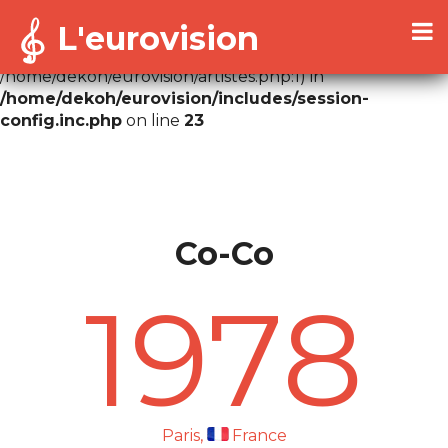
L'eurovision
Warning
: Cannot modify header information - headers
already sent by (output started at
/home/dekoh/eurovision/artistes.php:1) in
/home/dekoh/eurovision/includes/session-
config.inc.php
on line
23
Co-Co
1978
Paris,
France