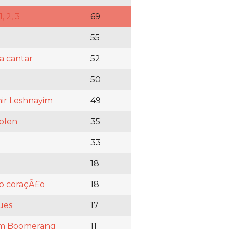
, 2, 3
69
55
a cantar
52
50
hir Leshnayim
49
olen
35
33
18
o coraçÃ£o
18
ues
17
m Boomerang
11