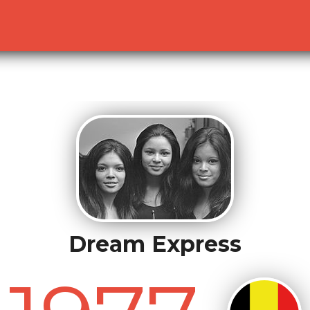
lready sent by (output started at /home/dekoh/eurovision
c.php
on line
23
Dream Express