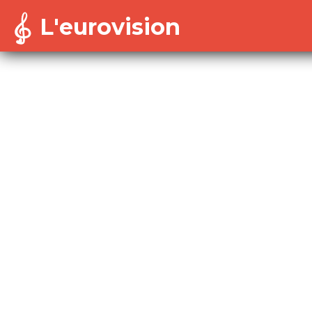
L'eurovision
Warning
: Cannot modify header information - headers a
/home/dekoh/eurovision/includes/session-config.in