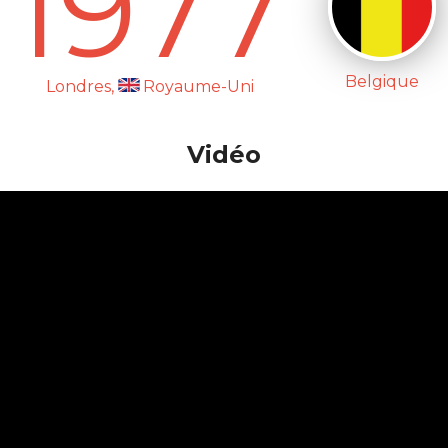
1977
Belgique
Londres,
Royaume-Uni
Vidéo