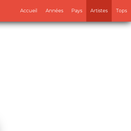
/artistes.php:1) in
Accueil
Années
Pays
Artistes
Tops