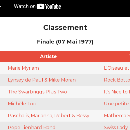
Classement
Finale (07 Mai 1977)
Artiste
Marie Myriam
L'Oiseau et
Lynsey de Paul & Mike Moran
Rock Bott
The Swarbriggs Plus Two
It's Nice to
Michèle Torr
Une petite
Paschalis, Marianna, Robert & Bessy
Máthema S
Pepe Lienhard Band
Swiss Lady