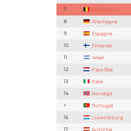
7
Belgique
8
Allemagne
9
Espagne
10
Finlande
11
Israël
12
Pays-Bas
13
Italie
14
Norvège
=
Portugal
16
Luxembourg
17
Autriche