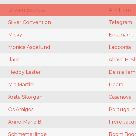
Dream Express
A Million in 1
Silver Convention
Telegram
Micky
Enseñame 
Monica Aspelund
Lapponia
Ilanit
Ahava Hi S
Heddy Lester
De mallem
Mia Martini
Libera
Anita Skorgan
Casanova
Os Amigos
Portugal n
Anne-Marie B.
Frère Jacq
Schmetterlinge
Boom Boo