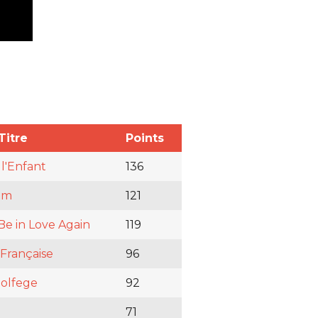
Titre
Points
 l'Enfant
136
om
121
 Be in Love Again
119
 Française
96
olfege
92
71