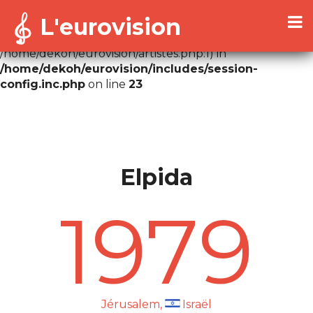
L'eurovision
Warning
: Cannot modify header information - headers
already sent by (output started at
/home/dekoh/eurovision/artistes.php:1) in
/home/dekoh/eurovision/includes/session-
config.inc.php
on line
23
Elpida
1979
Jérusalem,
Israël