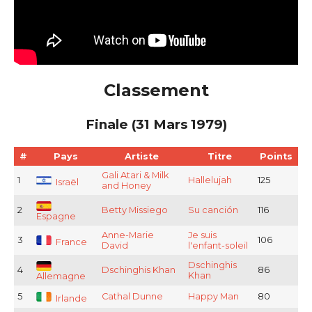
Classement
Finale (31 Mars 1979)
#
Pays
Artiste
Titre
Points
Gali Atari & Milk
1
Hallelujah
125
Israël
and Honey
2
Betty Missiego
Su canción
116
Espagne
Anne-Marie
Je suis
3
106
France
David
l'enfant-soleil
Dschinghis
4
Dschinghis Khan
86
Khan
Allemagne
5
Cathal Dunne
Happy Man
80
Irlande