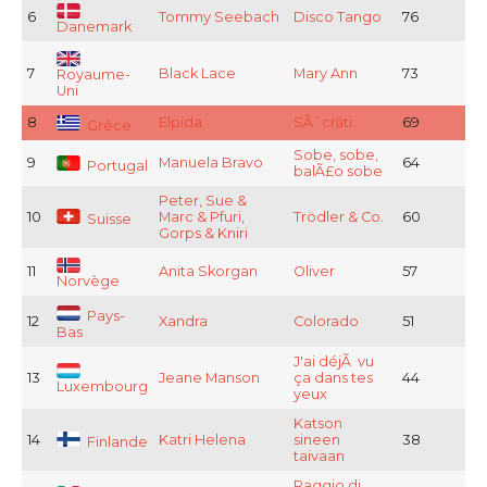
6
Tommy Seebach
Disco Tango
76
Danemark
7
Black Lace
Mary Ann
73
Royaume-
Uni
8
Elpida
SÃ´cráti
69
Grèce
Sobe, sobe,
9
Manuela Bravo
64
Portugal
balÃ£o sobe
Peter, Sue &
10
Marc & Pfuri,
Trödler & Co.
60
Suisse
Gorps & Kniri
11
Anita Skorgan
Oliver
57
Norvège
Pays-
12
Xandra
Colorado
51
Bas
J'ai déjÃ vu
13
Jeane Manson
ça dans tes
44
Luxembourg
yeux
Katson
14
Katri Helena
sineen
38
Finlande
taivaan
Raggio di