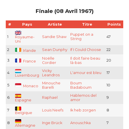
Finale (08 Avril 1967)
#
Pays
Artiste
Titre
Points
Puppet on a
1
Sandie Shaw
47
Royaume-
String
Uni
2
Sean Dunphy
If I Could Choose
22
Irlande
Noëlle
Il doit faire beau
3
20
France
Cordier
là-bas
Vicky
4
L'amour est bleu
17
Leandros
Luxembourg
Minouche
Boum
5
10
Monaco
Barelli
Badaboum
Hablemos del
6
Raphael
9
amor
Espagne
7
Louis Neefs
Ik heb zorgen
8
Belgique
8
Inge Brück
Anouschka
7
Allemagne