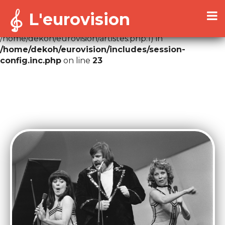
L'eurovision
Warning
: Cannot modify header information - headers
already sent by (output started at
/home/dekoh/eurovision/artistes.php:1) in
/home/dekoh/eurovision/includes/session-
config.inc.php
on line
23