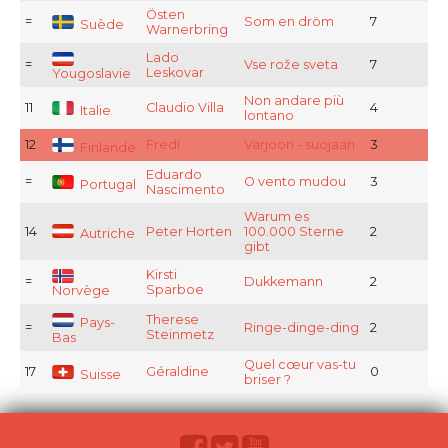
Östen
=
Som en dröm
7
Suède
Warnerbring
Lado
=
Vse rože sveta
7
Leskovar
Yougoslavie
Non andare più
11
Claudio Villa
4
Italie
lontano
12
Fredi
Varjoon - suojaan
3
Finlande
Eduardo
=
O vento mudou
3
Portugal
Nascimento
Warum es
14
Peter Horten
100.000 Sterne
2
Autriche
gibt
Kirsti
=
Dukkemann
2
Sparboe
Norvège
Therese
Pays-
=
Ringe-dinge-ding
2
Steinmetz
Bas
Quel cœur vas-tu
17
Géraldine
0
Suisse
briser ?