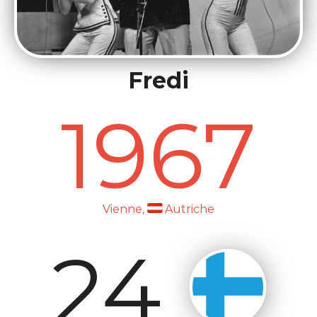
Fredi
1967
Vienne,
Autriche
24