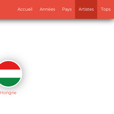
/artistes.php:1) in
Accueil
Années
Pays
Artistes
Tops
Hongrie