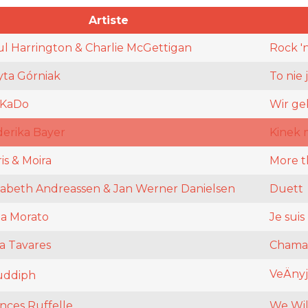
Artiste
l Harrington & Charlie McGettigan
Rock 'n
yta Górniak
To nie j
KaDo
Wir ge
derika Bayer
Kinek 
is & Moira
More t
sabeth Andreassen & Jan Werner Danielsen
Duett
na Morato
Je suis
a Tavares
Chamar
VeÄnyj
uddiph
nces Ruffelle
We Wil