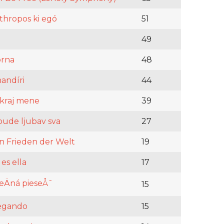
thropos ki egó
51
49
orna
48
handíri
44
 kraj mene
39
 bude ljubav sva
27
n Frieden der Welt
19
 es ella
17
Äná pieseÅˆ
15
egando
15