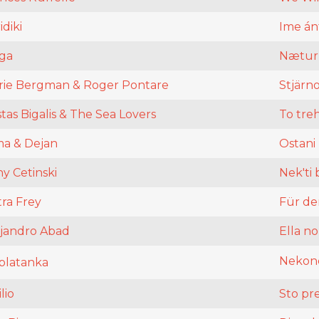
idiki
Ime án
gga
Nætur
rie Bergman & Roger Pontare
Stjärn
tas Bigalis & The Sea Lovers
To tre
ma & Dejan
Ostani
y Cetinski
Nek'ti
ra Frey
Für de
ejandro Abad
Ella no
Nekone
blatanka
lio
Sto pr