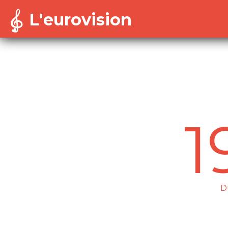
L'eurovision
Warning
: Cannot modify header information - headers a
/home/dekoh/eurovision/includes/session-config.in
1
D