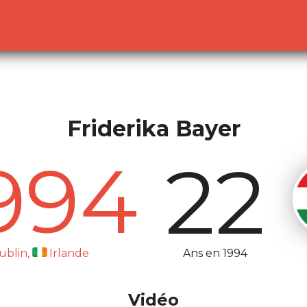
lready sent by (output started at /home/dekoh/eurovision
c.php
on line
23
Friderika Bayer
994
22
Ans en 1994
ublin,
Irlande
Vidéo