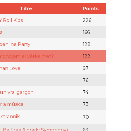
Titre
Points
' Roll Kids
226
a!
166
ben 'ne Party
128
mondjam el vétkeimet?
122
han Love
97
76
 un vrai garçon
74
 a música
73
 strannik
70
l Be Free (Lonely Symphony)
63