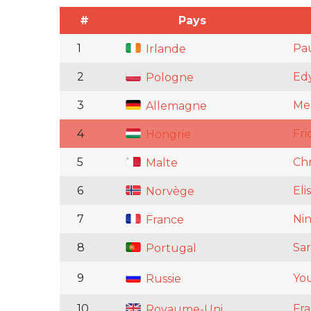
#
Pays
1
Pau
Irlande
2
Ed
Pologne
3
Me
Allemagne
4
Fri
Hongrie
5
Chr
Malte
6
Eli
Norvège
7
Ni
France
8
Sar
Portugal
9
Yo
Russie
10
Fra
Royaume-Uni