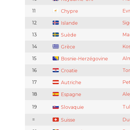
11
Evr
Chypre
12
Si
Islande
13
Ma
Suède
14
Kos
Grèce
15
Al
Bosnie-Herzégovine
16
Ton
Croatie
17
Pet
Autriche
18
Al
Espagne
19
Tu
Slovaquie
=
Dui
Suisse