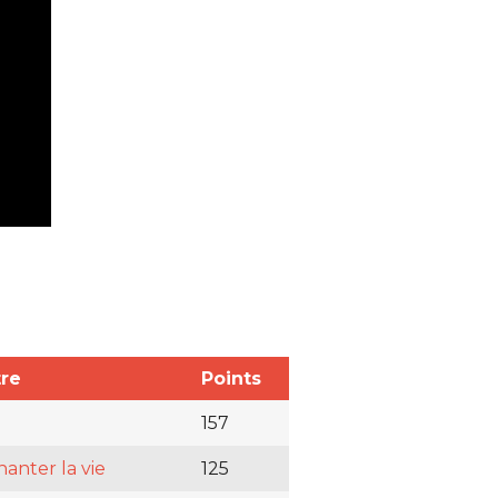
tre
Points
157
hanter la vie
125