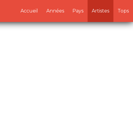
/artistes.php:1) in
Accueil
Années
Pays
Artistes
Tops