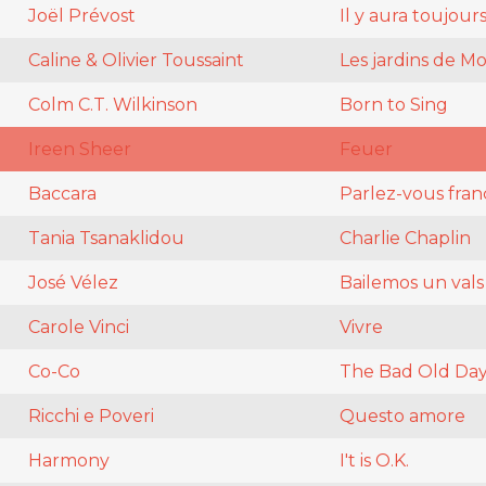
Joël Prévost
Il y aura toujour
Caline & Olivier Toussaint
Les jardins de M
Colm C.T. Wilkinson
Born to Sing
Ireen Sheer
Feuer
Baccara
Parlez-vous franç
Tania Tsanaklidou
Charlie Chaplin
José Vélez
Bailemos un vals
Carole Vinci
Vivre
Co-Co
The Bad Old Day
Ricchi e Poveri
Questo amore
Harmony
I't is O.K.