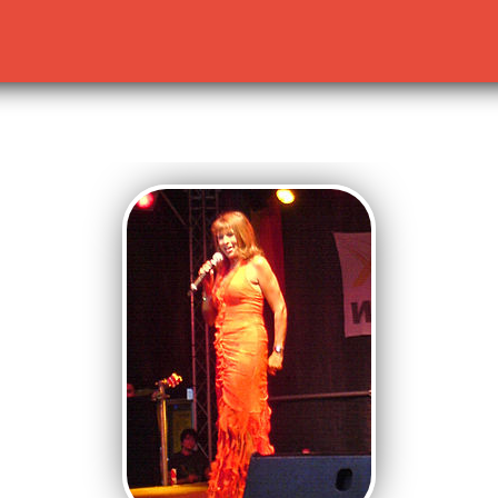
lready sent by (output started at /home/dekoh/eurovision
c.php
on line
23