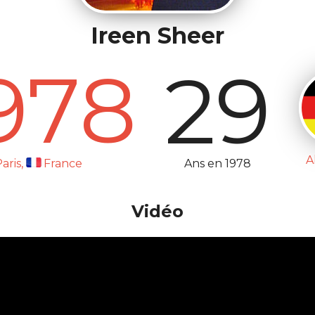
Ireen Sheer
978
29
A
Ans en 1978
aris,
France
Vidéo