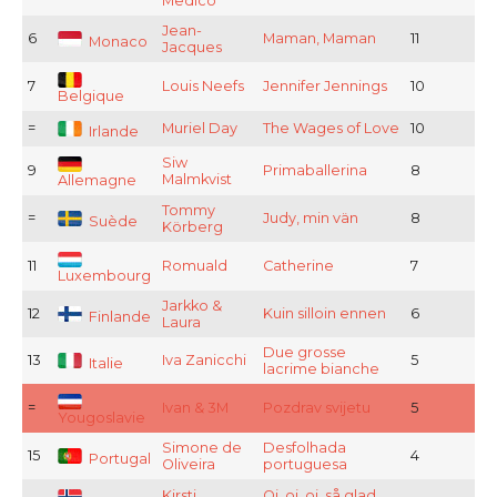
Medico
Jean-
6
Maman, Maman
11
Monaco
Jacques
7
Louis Neefs
Jennifer Jennings
10
Belgique
=
Muriel Day
The Wages of Love
10
Irlande
Siw
9
Primaballerina
8
Malmkvist
Allemagne
Tommy
=
Judy, min vän
8
Suède
Körberg
11
Romuald
Catherine
7
Luxembourg
Jarkko &
12
Kuin silloin ennen
6
Finlande
Laura
Due grosse
13
Iva Zanicchi
5
Italie
lacrime bianche
=
Ivan & 3M
Pozdrav svijetu
5
Yougoslavie
Simone de
Desfolhada
15
4
Portugal
Oliveira
portuguesa
Kirsti
Oj, oj, oj, så glad