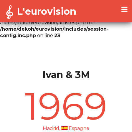
L'eurovision
Warning
: Cannot modify header information - headers
already sent by (output started at
/home/dekoh/eurovision/artistes.php:1) in
/home/dekoh/eurovision/includes/session-
config.inc.php
on line
23
Ivan & 3M
1969
Madrid,
Espagne