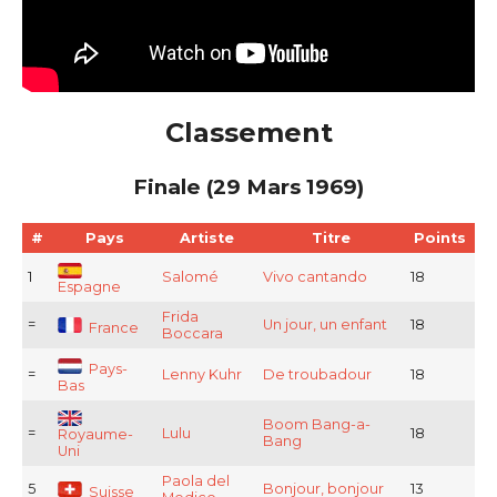
Classement
Finale (29 Mars 1969)
#
Pays
Artiste
Titre
Points
1
Salomé
Vivo cantando
18
Espagne
Frida
=
Un jour, un enfant
18
France
Boccara
Pays-
=
Lenny Kuhr
De troubadour
18
Bas
Boom Bang-a-
=
Lulu
18
Royaume-
Bang
Uni
Paola del
5
Bonjour, bonjour
13
Suisse