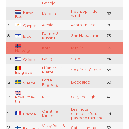
Bandjo
Rechtop in de
Pays-
=
Marcha
83
wind
Bas
7
Alexia
Áspro-mavro
80
Chypre
Datner &
8
Shir Habatlanim
73
Israël
Kushnir
9
Kate
Mitt liv
65
Norvège
10
Bang
Stop
64
Grèce
Liliane Saint-
11
Soldiers of Love
56
Pierre
Belgique
Lotta
12
Boogaloo
50
Suède
Engberg
13
Rikki
Only the Light
47
Royaume-
Uni
Les mots
Christine
14
d'amour n'ont
44
France
Minier
pas de dimanche
Vikky Rosti &
15
Sata salamaa
32
Finlande