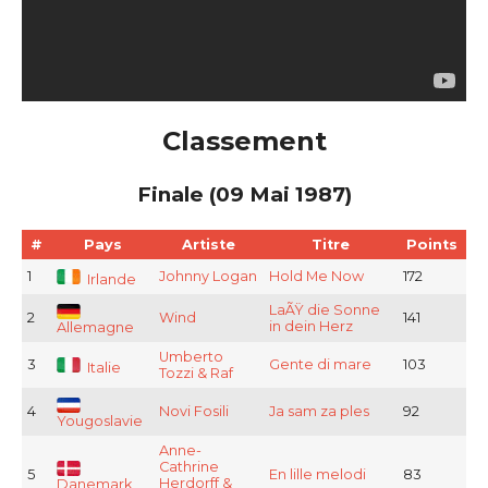
Classement
Finale (09 Mai 1987)
#
Pays
Artiste
Titre
Points
1
Johnny Logan
Hold Me Now
172
Irlande
LaÃŸ die Sonne
2
Wind
141
in dein Herz
Allemagne
Umberto
3
Gente di mare
103
Italie
Tozzi & Raf
4
Novi Fosili
Ja sam za ples
92
Yougoslavie
Anne-
Cathrine
5
En lille melodi
83
Herdorff &
Danemark