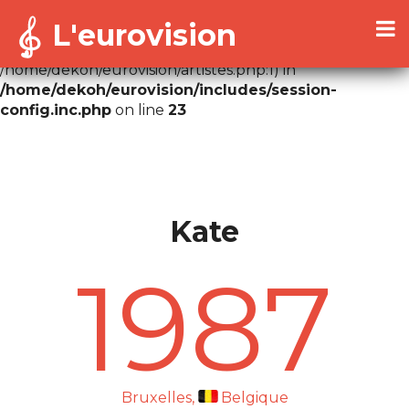
L'eurovision
Warning
: Cannot modify header information - headers
already sent by (output started at
/home/dekoh/eurovision/artistes.php:1) in
/home/dekoh/eurovision/includes/session-
config.inc.php
on line
23
Kate
1987
Bruxelles,
Belgique