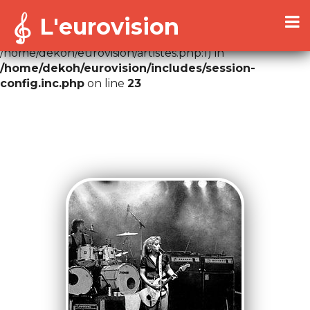
L'eurovision
Warning
: Cannot modify header information - headers
already sent by (output started at
/home/dekoh/eurovision/artistes.php:1) in
/home/dekoh/eurovision/includes/session-
config.inc.php
on line
23