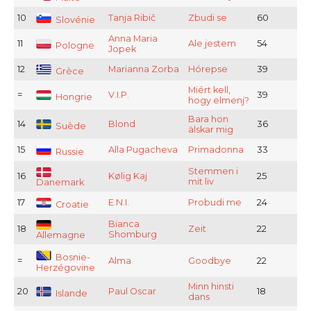
10
Tanja Ribič
Zbudi se
60
Slovénie
Anna Maria
11
Ale jestem
54
Pologne
Jopek
12
Marianna Zorba
Hórepse
39
Grèce
Miért kell,
=
V.I.P.
39
Hongrie
hogy elmenj?
Bara hon
14
Blond
36
Suède
älskar mig
15
Alla Pugacheva
Primadonna
33
Russie
Stemmen i
16
Kølig Kaj
25
mit liv
Danemark
17
E.N.I.
Probudi me
24
Croatie
Bianca
18
Zeit
22
Shomburg
Allemagne
Bosnie-
=
Alma
Goodbye
22
Herzégovine
Minn hinsti
20
Paul Oscar
18
Islande
dans