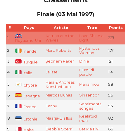
Finale (03 Mai 1997)
#
Pays
Artiste
Titre
Points
Katrina and the
Love Shine a
1
227
Waves
Light
Royaume-Uni
Mysterious
2
Marc Roberts
157
Irlande
Woman
3
Şebnem Paker
Dinle
121
Turquie
Fiumi di
4
Jalisse
114
Italie
parole
Hara & Andreas
5
Mána mou
98
Chypre
Konstantinou
6
Marcos Llunas
Sin rencor
96
Espagne
Sentiments
7
Fanny
95
France
songes
Keelatud
8
Maarja-Liis Ilus
82
Estonie
maa
9
Debbie Scerri
Let Me Fly
66
Malte