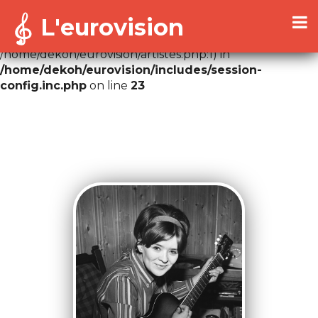
L'eurovision
Warning
: Cannot modify header information - headers
already sent by (output started at
/home/dekoh/eurovision/artistes.php:1) in
/home/dekoh/eurovision/includes/session-
config.inc.php
on line
23