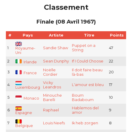
Classement
Finale (08 Avril 1967)
#
Pays
Artiste
Titre
Points
Puppet on a
1
Sandie Shaw
47
Royaume-
String
Uni
2
Sean Dunphy
If I Could Choose
22
Irlande
Noëlle
Il doit faire beau
3
20
France
Cordier
là-bas
Vicky
4
L'amour est bleu
17
Leandros
Luxembourg
Minouche
Boum
5
10
Monaco
Barelli
Badaboum
Hablemos del
6
Raphael
9
amor
Espagne
7
Louis Neefs
Ik heb zorgen
8
Belgique