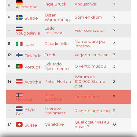
8
Inge Brück
Anouschka
7
Allemagne
Östen
=
Som en dröm
7
Suède
Warnerbring
Lado
=
Vse rože sveta
7
Leskovar
Yougoslavie
Non andare più
11
Claudio Villa
4
Italie
lontano
12
Fredi
Varjoon - suojaan
3
Finlande
Eduardo
=
O vento mudou
3
Portugal
Nascimento
Warum es
14
Peter Horten
100.000 Sterne
2
Autriche
gibt
Kirsti
=
Dukkemann
2
Sparboe
Norvège
Therese
Pays-
=
Ringe-dinge-ding
2
Steinmetz
Bas
Quel cœur vas-tu
17
Géraldine
0
Suisse
briser ?