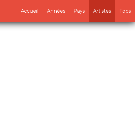
/artistes.php:1) in
Accueil
Années
Pays
Artistes
Tops