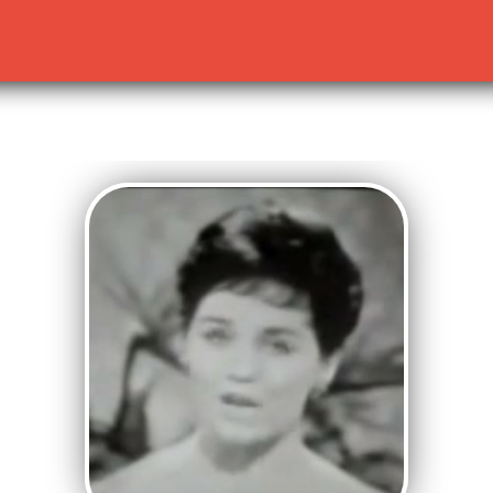
lready sent by (output started at /home/dekoh/eurovision
c.php
on line
23