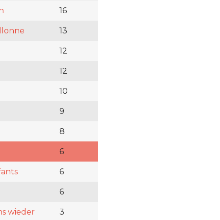
n
16
illonne
13
12
12
10
e
9
8
6
fants
6
6
ns wieder
3