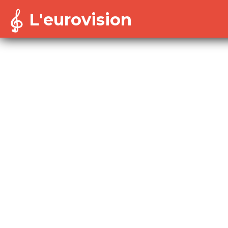
L'eurovision
Warning
: Cannot modify header information - headers a
/home/dekoh/eurovision/includes/session-config.in