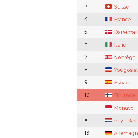
3
Suisse
4
France
5
Danemar
=
Italie
7
Norvège
8
Yougoslav
9
Espagne
10
Finlande
=
Monaco
=
Pays-Bas
13
Allemagn