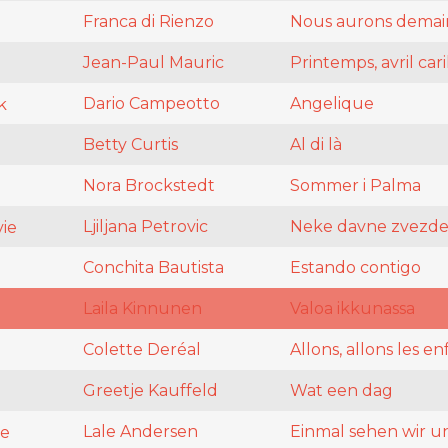
Franca di Rienzo
Nous aurons demai
Jean-Paul Mauric
Printemps, avril car
Dario Campeotto
Angelique
k
Betty Curtis
Al di là
Nora Brockstedt
Sommer i Palma
Ljiljana Petrovic
Neke davne zvezd
ie
Conchita Bautista
Estando contigo
Laila Kinnunen
Valoa ikkunassa
Colette Deréal
Allons, allons les en
Greetje Kauffeld
Wat een dag
Lale Andersen
Einmal sehen wir u
e