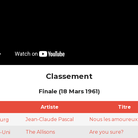
Classement
Finale (18 Mars 1961)
Artiste
Titre
Jean-Claude Pascal
Nous les amoureux
urg
The Allisons
Are you sure?
-Uni