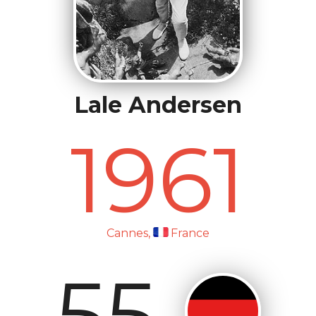
Lale Andersen
1961
Cannes,
France
55