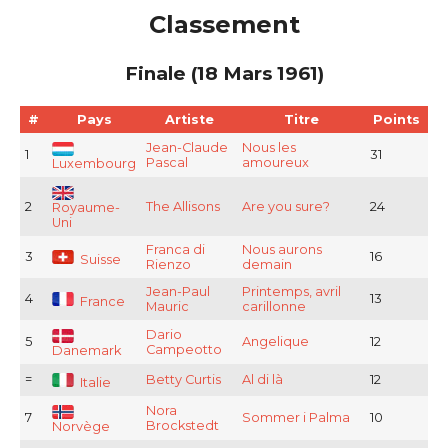
Classement
Finale (18 Mars 1961)
#
Pays
Artiste
Titre
Points
Jean-Claude
Nous les
1
31
Pascal
amoureux
Luxembourg
2
The Allisons
Are you sure?
24
Royaume-
Uni
Franca di
Nous aurons
3
16
Suisse
Rienzo
demain
Jean-Paul
Printemps, avril
4
13
France
Mauric
carillonne
Dario
5
Angelique
12
Campeotto
Danemark
=
Betty Curtis
Al di là
12
Italie
Nora
7
Sommer i Palma
10
Brockstedt
Norvège