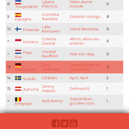
Ljiljana
Neke davne
8
9
Petrovic
zvezde
Yougoslavie
Conchita
9
Estando contigo
8
Bautista
Espagne
Laila
10
Valoa ikkunassa
6
Finlande
Kinnunen
Colette
Allons, allons les
=
6
Monaco
Deréal
enfants
Greetje
Pays-
=
Wat een dag
6
Kauffeld
Bas
Lale
Einmal sehen wir
13
3
Andersen
uns wieder
Allemagne
14
Lill Babs
April, April
2
Suède
Jimmy
15
Sehnsucht
1
Autriche
Makulis
September,
=
Bob Benny
1
gouden roos
Belgique