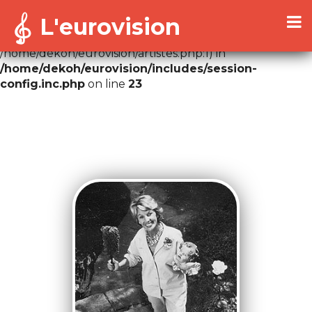
L'eurovision
Warning
: Cannot modify header information - headers
already sent by (output started at
/home/dekoh/eurovision/artistes.php:1) in
/home/dekoh/eurovision/includes/session-
config.inc.php
on line
23