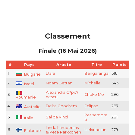
Classement
Finale (16 Mai 2026)
#
Pays
Artiste
Titre
Points
1
Dara
Bangaranga
516
Bulgarie
2
Noam Bettan
Michelle
343
Israël
Alexandra C?pit?
3
Choke Me
296
nescu
Roumanie
4
Delta Goodrem
Eclipse
287
Australie
Per sempre
5
Sal da Vinci
281
Italie
sì
Linda Lampenius
6
Liekinheitin
279
Finlande
& Pete Parkkonen