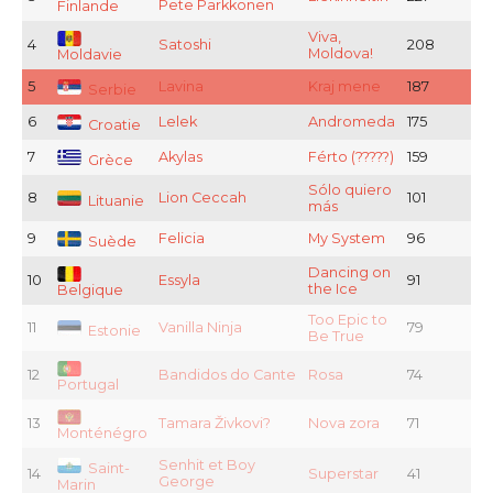
Pete Parkkonen
Finlande
Viva,
4
Satoshi
208
Moldova!
Moldavie
5
Lavina
Kraj mene
187
Serbie
6
Lelek
Andromeda
175
Croatie
7
Akylas
Férto (?????)
159
Grèce
Sólo quiero
8
Lion Ceccah
101
Lituanie
más
9
Felicia
My System
96
Suède
Dancing on
10
Essyla
91
the Ice
Belgique
Too Epic to
11
Vanilla Ninja
79
Estonie
Be True
12
Bandidos do Cante
Rosa
74
Portugal
13
Tamara Živkovi?
Nova zora
71
Monténégro
Senhit et Boy
Saint-
14
Superstar
41
George
Marin