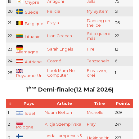
19
Antigoni
Jalla
75
Chypre
20
Felicia
My System
51
Suède
Dancing on
21
Essyla
36
Belgique
the Ice
Sólo quiero
22
Lion Ceccah
22
Lituanie
más
23
Sarah Engels
Fire
12
Allemagne
24
Cosmó
Tanzschein
6
Autriche
Look Mum No
Eins, zwei,
25
1
Computer
drei
Royaume-Uni
ère
1
Demi-finale(12 Mai 2026)
#
Pays
Artiste
Titre
Points
1
Noam Bettan
Michelle
269
Israël
2
Alicja Szempli?ska
Pray
247
Pologne
Linda Lampenius &
3
Liekinheitin
227