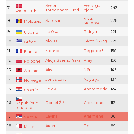
Søren
Før vi går
7
243
Torpegaard Lund
hjem
Danemark
Viva,
8
Satoshi
226
Moldavie
Moldova!
9
Leléka
Ridnym
221
Ukraine
10
Akylas
Férto (?????)
220
Grèce
11
Monroe
Regarde !
158
France
12
Alicja Szempli?ska
Pray
150
Pologne
13
Alis
Nân
145
Albanie
14
Jonas Lovv
Ya ya ya
134
Norvège
15
Lelek
Andromeda
124
Croatie
16
Daniel Žižka
Crossroads
113
République
tchèque
17
Lavina
Kraj mene
90
Serbie
18
Aidan
Bella
89
Malte