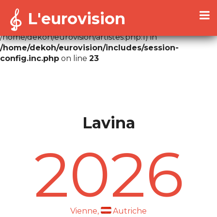
L'eurovision
Warning
: Cannot modify header information - headers
already sent by (output started at
/home/dekoh/eurovision/artistes.php:1) in
/home/dekoh/eurovision/includes/session-
config.inc.php
on line
23
Lavina
2026
Vienne,
Autriche