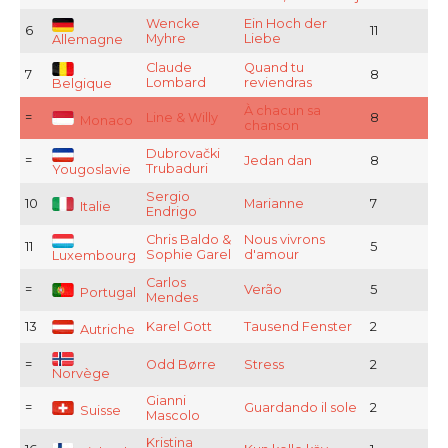
Wencke
Ein Hoch der
6
11
Myhre
Liebe
Allemagne
Claude
Quand tu
7
8
Lombard
reviendras
Belgique
À chacun sa
=
Line & Willy
8
Monaco
chanson
Dubrovački
=
Jedan dan
8
Trubaduri
Yougoslavie
Sergio
10
Marianne
7
Italie
Endrigo
Chris Baldo &
Nous vivrons
11
5
Sophie Garel
d'amour
Luxembourg
Carlos
=
Verão
5
Portugal
Mendes
13
Karel Gott
Tausend Fenster
2
Autriche
=
Odd Børre
Stress
2
Norvège
Gianni
=
Guardando il sole
2
Suisse
Mascolo
Kristina