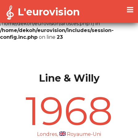
L'eurovision
Warning
: Cannot modify header information - headers
already sent by (output started at
/home/dekoh/eurovision/artistes.php:1) in
/home/dekoh/eurovision/includes/session-
config.inc.php
on line
23
Line & Willy
1968
Londres,
Royaume-Uni