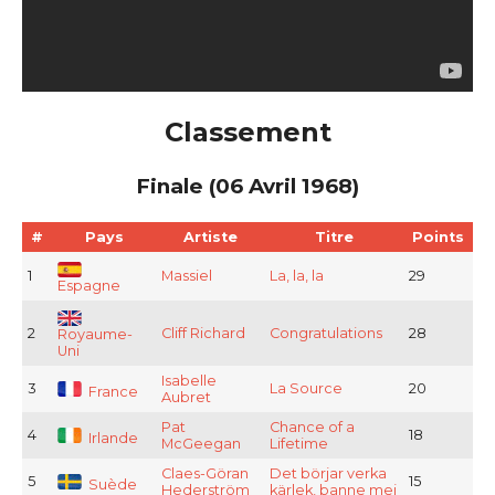
Classement
Finale (06 Avril 1968)
#
Pays
Artiste
Titre
Points
1
Massiel
La, la, la
29
Espagne
2
Cliff Richard
Congratulations
28
Royaume-
Uni
Isabelle
3
La Source
20
France
Aubret
Pat
Chance of a
4
18
Irlande
McGeegan
Lifetime
Claes-Göran
Det börjar verka
5
15
Suède
Hederström
kärlek, banne mej