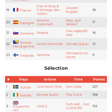
Dan Ar Braz &
Diwanit
19
l'Héritage des
18
France
bugale
Celtes
Antonio
Â¡Ay, qué
20
17
Espagne
Carbonell
deseo!
Dan najlepših
21
Regina
16
Slovénie
sanj
Bosnie-
22
Amila Glamočak
Za našu ljubav
13
Herzégovine
Niin kaunis on
23
Jasmine
9
Finlande
taivas
Sélection
#
Pays
Artiste
Titre
Points
1
One More Time
Den vilda
227
Suède
2
Eimear Quinn
The Voice
198
Irlande
Ooh Aah... Just
3
Gina G
153
Royaume-
a Little Bit
Uni