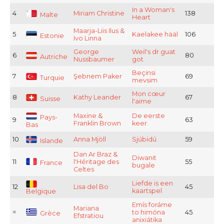
In a Woman's
4
Miriam Christine
138
Malte
Heart
Maarja-Liis Ilus &
5
Kaelakee hääl
106
Estonie
Ivo Linna
George
Weil's dr guat
6
80
Autriche
Nussbaumer
got
Beçinsi
7
Şebnem Paker
69
Turquie
mevsim
Mon cœur
8
Kathy Leander
67
Suisse
l'aime
Maxine &
De eerste
Pays-
9
63
Franklin Brown
keer
Bas
10
Anna Mjöll
Sjúbidú
59
Islande
Dan Ar Braz &
Diwanit
11
l'Héritage des
55
France
bugale
Celtes
Liefde is een
12
Lisa del Bo
45
kaartspel
Belgique
Emís foráme
Mariana
=
to himóna
45
Grèce
Efstratiou
anixiátika