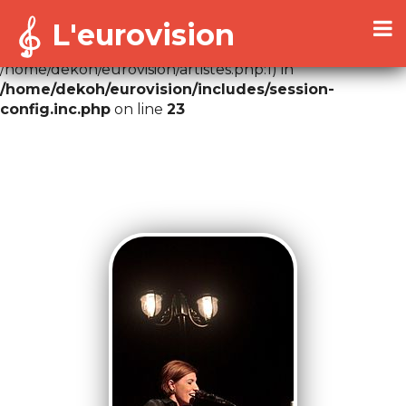
L'eurovision
Warning
: Cannot modify header information - headers
already sent by (output started at
/home/dekoh/eurovision/artistes.php:1) in
/home/dekoh/eurovision/includes/session-
config.inc.php
on line
23