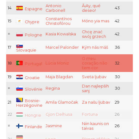
Antonio
Â¡Ay, qué
14
43
Espagne
Carbonell
deseo!
Constantínos
15
Móno yia mas
42
Chypre
Christofórou
Chcę znać
=
Kasia Kowalska
42
Pologne
swój grzech
17
Marcel Palonder
Kým nás máš
36
Slovaquie
O meu
18
Lúcia Moniz
coração não
32
Portugal
tem cor
19
Maja Blagdan
Sveta ljubav
30
Croatie
Dan najlepših
=
Regina
30
Slovénie
sanj
Bosnie-
21
Amila Glamočak
Za našu ljubav
29
Herzégovine
22
Gjon Delhusa
Fortuna
26
Hongrie
Niin kaunis on
=
Jasmine
26
Finlande
taivas