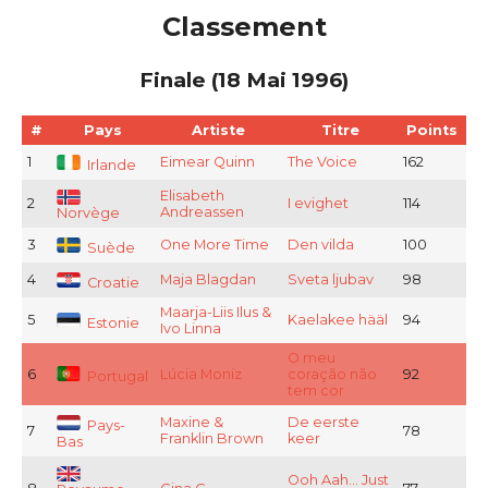
Classement
Finale (18 Mai 1996)
#
Pays
Artiste
Titre
Points
1
Eimear Quinn
The Voice
162
Irlande
Elisabeth
2
I evighet
114
Andreassen
Norvège
3
One More Time
Den vilda
100
Suède
4
Maja Blagdan
Sveta ljubav
98
Croatie
Maarja-Liis Ilus &
5
Kaelakee hääl
94
Estonie
Ivo Linna
O meu
6
Lúcia Moniz
coração não
92
Portugal
tem cor
Maxine &
De eerste
Pays-
7
78
Franklin Brown
keer
Bas
Ooh Aah... Just