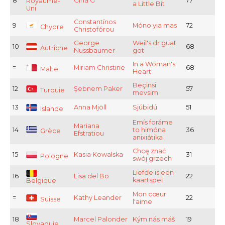
8
Gina G
77
Royaume-
a Little Bit
Uni
Constantínos
9
Móno yia mas
72
Chypre
Christofórou
George
Weil's dr guat
10
68
Autriche
Nussbaumer
got
In a Woman's
=
Miriam Christine
68
Malte
Heart
Beçinsi
12
Şebnem Paker
57
Turquie
mevsim
13
Anna Mjöll
Sjúbidú
51
Islande
Emís foráme
Mariana
14
to himóna
36
Grèce
Efstratiou
anixiátika
Chcę znać
15
Kasia Kowalska
31
Pologne
swój grzech
Liefde is een
16
Lisa del Bo
22
kaartspel
Belgique
Mon cœur
=
Kathy Leander
22
Suisse
l'aime
18
Marcel Palonder
Kým nás máš
19
Slovaquie