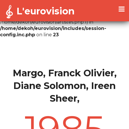
L'eurovision
Warning
: Cannot modify header information - headers
already sent by (output started at
/home/dekoh/eurovision/artistes.php:1) in
/home/dekoh/eurovision/includes/session-
config.inc.php
on line
23
Margo, Franck Olivier,
Diane Solomon, Ireen
Sheer,