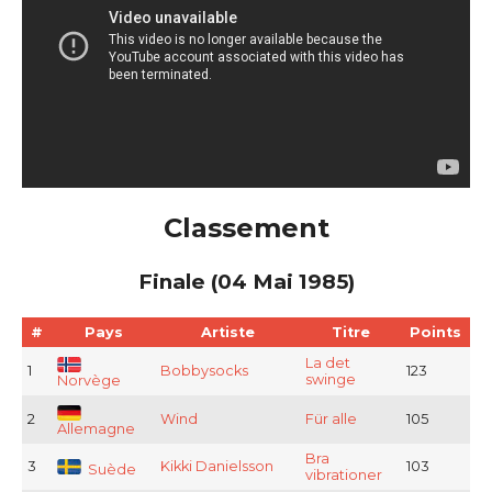
Classement
Finale (04 Mai 1985)
#
Pays
Artiste
Titre
Points
La det
1
Bobbysocks
123
swinge
Norvège
2
Wind
Für alle
105
Allemagne
Bra
3
Kikki Danielsson
103
Suède
vibrationer