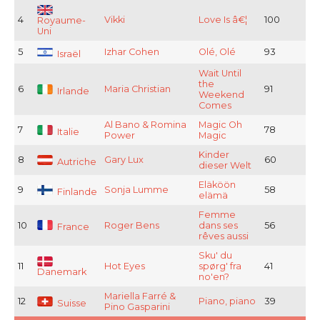
4
Vikki
Love Is â€¦
100
Royaume-
Uni
5
Izhar Cohen
Olé, Olé
93
Israël
Wait Until
the
6
Maria Christian
91
Irlande
Weekend
Comes
Al Bano & Romina
Magic Oh
7
78
Italie
Power
Magic
Kinder
8
Gary Lux
60
Autriche
dieser Welt
Eläköön
9
Sonja Lumme
58
Finlande
elämä
Femme
10
Roger Bens
dans ses
56
France
rêves aussi
Sku' du
11
Hot Eyes
spørg' fra
41
Danemark
no'en?
Mariella Farré &
12
Piano, piano
39
Suisse
Pino Gasparini