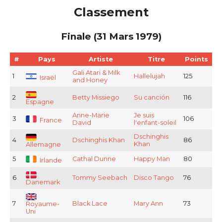
Classement
Finale (31 Mars 1979)
#
Pays
Artiste
Titre
Points
Gali Atari & Milk
1
Hallelujah
125
Israël
and Honey
2
Betty Missiego
Su canción
116
Espagne
Anne-Marie
Je suis
3
106
France
David
l'enfant-soleil
Dschinghis
4
Dschinghis Khan
86
Khan
Allemagne
5
Cathal Dunne
Happy Man
80
Irlande
6
Tommy Seebach
Disco Tango
76
Danemark
7
Black Lace
Mary Ann
73
Royaume-
Uni