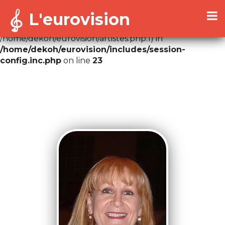
L'eurovision
Warning
: Cannot modify header information - headers
already sent by (output started at
/home/dekoh/eurovision/artistes.php:1) in
/home/dekoh/eurovision/includes/session-
config.inc.php
on line
23