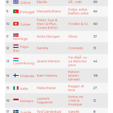
8
Elpida
SÃ´cráti
69
Grèce
Sobe, sobe,
9
Manuela Bravo
64
Portugal
balÃ£o sobe
Peter, Sue &
10
Marc & Pfuri,
Trödler & Co.
60
Suisse
Gorps & Kniri
11
Anita Skorgan
Oliver
57
Norvège
Pays-
12
Xandra
Colorado
51
Bas
J'ai déjÃ vu
13
Jeane Manson
ça dans tes
44
Luxembourg
yeux
Katson
14
Katri Helena
sineen
38
Finlande
taivaan
Raggio di
15
Matia Bazar
27
Italie
luna
Notre vie
Laurent
16
c'est la
12
Monaco
Vaguener
musique
17
Ted Gärdestad
Satellit
8
Suède