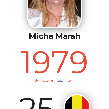
Micha Marah
1979
Jérusalem,
Israël
25