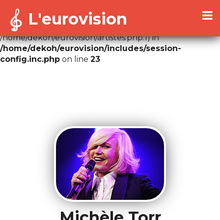
L'eurovision
Warning
: Cannot modify header information - headers
already sent by (output started at
/home/dekoh/eurovision/artistes.php:1) in
/home/dekoh/eurovision/includes/session-
config.inc.php
on line
23
Michèle Torr