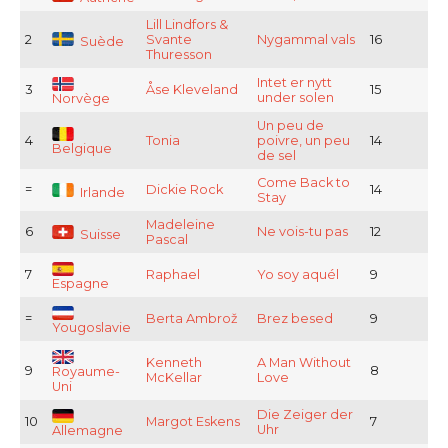
Lill Lindfors &
2
Svante
Nygammal vals
16
Suède
Thuresson
Intet er nytt
3
Åse Kleveland
15
under solen
Norvège
Un peu de
4
Tonia
poivre, un peu
14
Belgique
de sel
Come Back to
=
Dickie Rock
14
Irlande
Stay
Madeleine
6
Ne vois-tu pas
12
Suisse
Pascal
7
Raphael
Yo soy aquél
9
Espagne
=
Berta Ambrož
Brez besed
9
Yougoslavie
Kenneth
A Man Without
9
8
Royaume-
McKellar
Love
Uni
Die Zeiger der
10
Margot Eskens
7
Uhr
Allemagne