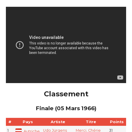
Classement
Finale (05 Mars 1966)
#
Pays
Artiste
Titre
Points
1
Udo Jürgens
Merci, Chérie
31
Autriche