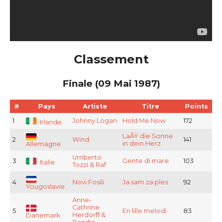
Classement
Finale (09 Mai 1987)
#
Pays
Artiste
Titre
Points
1
Johnny Logan
Hold Me Now
172
Irlande
LaÃŸ die Sonne
2
Wind
141
in dein Herz
Allemagne
Umberto
3
Gente di mare
103
Italie
Tozzi & Raf
4
Novi Fosili
Ja sam za ples
92
Yougoslavie
Anne-
Cathrine
5
En lille melodi
83
Herdorff &
Danemark