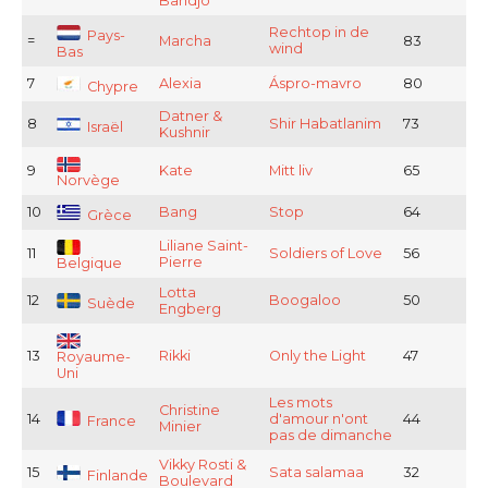
Bandjo
Rechtop in de
Pays-
=
Marcha
83
wind
Bas
7
Alexia
Áspro-mavro
80
Chypre
Datner &
8
Shir Habatlanim
73
Israël
Kushnir
9
Kate
Mitt liv
65
Norvège
10
Bang
Stop
64
Grèce
Liliane Saint-
11
Soldiers of Love
56
Pierre
Belgique
Lotta
12
Boogaloo
50
Suède
Engberg
13
Rikki
Only the Light
47
Royaume-
Uni
Les mots
Christine
14
d'amour n'ont
44
France
Minier
pas de dimanche
Vikky Rosti &
15
Sata salamaa
32
Finlande
Boulevard