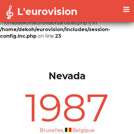
L'eurovision
Warning
: Cannot modify header information - headers
already sent by (output started at
/home/dekoh/eurovision/artistes.php:1) in
/home/dekoh/eurovision/includes/session-
config.inc.php
on line
23
Nevada
1987
Bruxelles,
Belgique