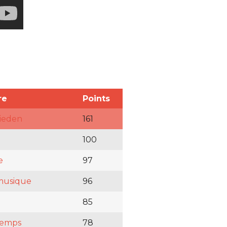
re
Points
rieden
161
100
e
97
 musique
96
85
temps
78