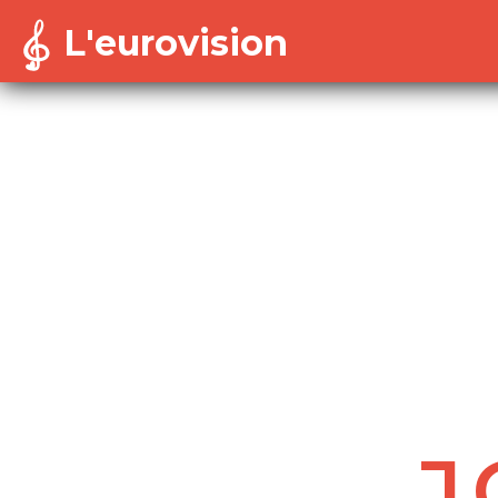
L'eurovision
Warning
: Cannot modify header information - headers a
/home/dekoh/eurovision/includes/session-config.in