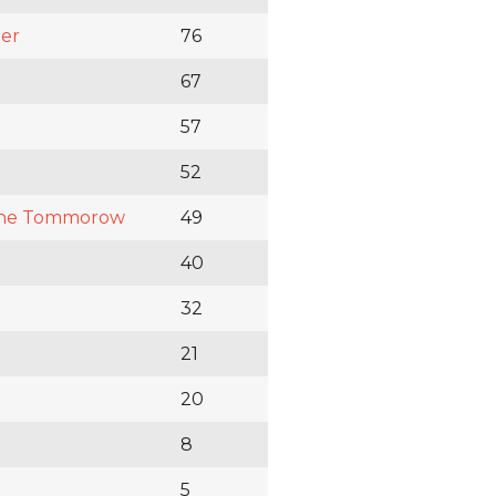
er
76
67
57
52
one Tommorow
49
40
32
21
20
8
5