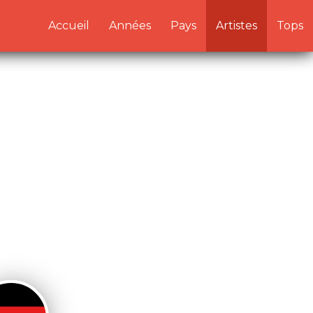
/artistes.php:1) in
Accueil
Années
Pays
Artistes
Tops