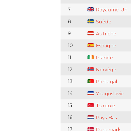
7
Royaume-Uni
8
Suède
9
Autriche
10
Espagne
11
Irlande
12
Norvège
13
Portugal
14
Yougoslavie
15
Turquie
16
Pays-Bas
17
Danemark