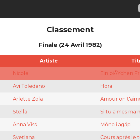
Classement
Finale (24 Avril 1982)
Artiste
Tit
Nicole
Ein biÃŸchen F
Avi Toledano
Hora
Arlette Zola
Amour on t'aim
Stella
Si tu aimes ma
Ánna Víssi
Móno i agápi
Svetlana
Cours après le 