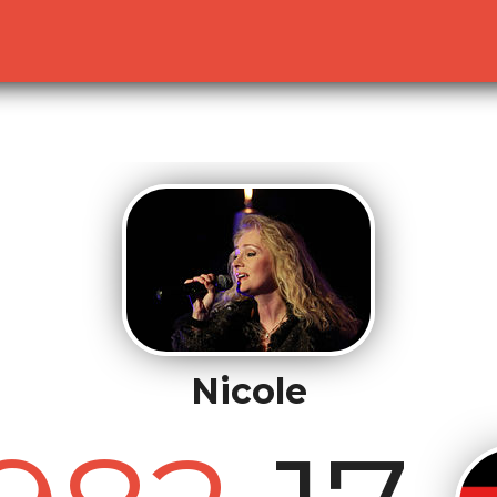
lready sent by (output started at /home/dekoh/eurovision
c.php
on line
23
Nicole