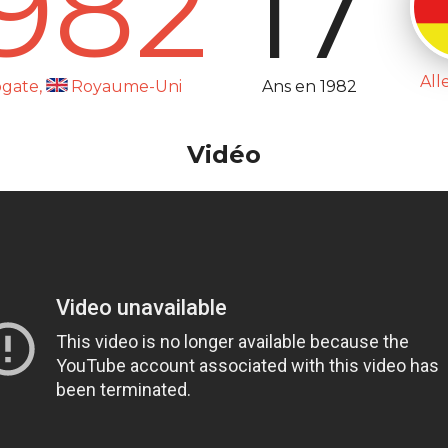
982
17
Al
Ans en 1982
ogate,
Royaume-Uni
Vidéo