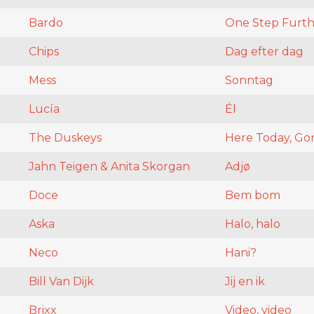
Bardo
One Step Furth
Chips
Dag efter dag
Mess
Sonntag
Lucía
Él
The Duskeys
Here Today, G
Jahn Teigen & Anita Skorgan
Adjø
Doce
Bem bom
Aska
Halo, halo
Neco
Hani?
Bill Van Dijk
Jij en ik
Brixx
Video, video