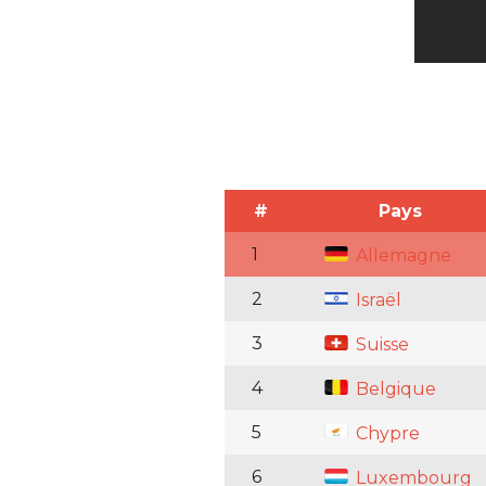
#
Pays
1
Allemagne
2
Israël
3
Suisse
4
Belgique
5
Chypre
6
Luxembourg