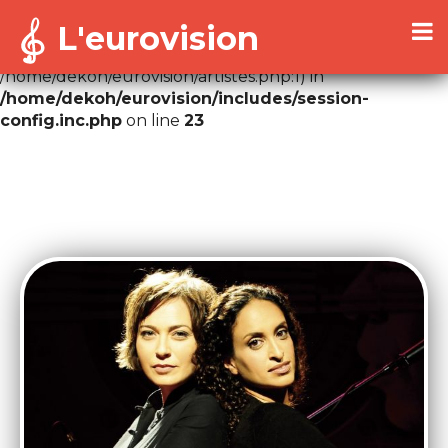
L'eurovision
Warning
: Cannot modify header information - headers
already sent by (output started at
/home/dekoh/eurovision/artistes.php:1) in
/home/dekoh/eurovision/includes/session-
config.inc.php
on line
23