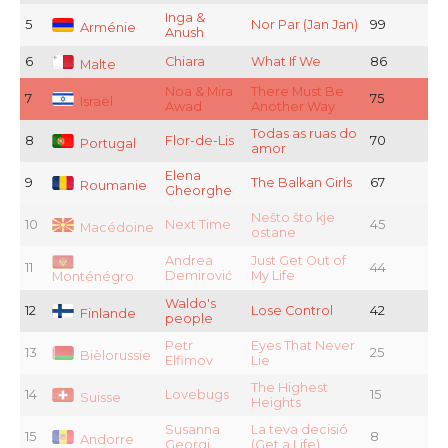
Inga &
5
Nor Par (Jan Jan)
99
Arménie
Anush
6
Chiara
What If We
86
Malte
Noa & Mira
There Must Be
7
75
Israël
Awad
Another Way
Todas as ruas do
8
Flor-de-Lis
70
Portugal
amor
Elena
9
The Balkan Girls
67
Roumanie
Gheorghe
Nešto što kje
10
Next Time
45
Macédoine
ostane
Andrea
Just Get Out of
11
44
Demirović
My Life
Monténégro
Waldo's
12
Lose Control
42
Finlande
people
Petr
Eyes That Never
13
25
Bièlorussie
Elfimov
Lie
The Highest
14
Lovebugs
15
Suisse
Heights
Susanna
La teva decisió
15
8
Andorre
Georgi
(Get a Life)