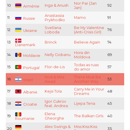
Nor Par (Jan
10
Inga & Anush
92
Arménie
Jan)
Anastassia
11
Mamo
91
Russie
Prykhodko
Svetlana
Be My Valentine
12
76
Ukraine
Loboda
(Anti-Crisis Girl)
13
Brinck
Believe Again
74
Danemark
Hora din
14
Nelly Ciobanu
69
Moldavie
Moldova
Todas as ruas
15
Flor-de-Lis
57
Portugal
do amor
Noa & Mira
There Must Be
16
53
Israël
Awad
Another Way
Carry Me in Your
17
Kejsi Tola
48
Albanie
Dreams
Igor Cukrov
18
Lijepa Tena
45
Croatie
feat. Andrea
Elena
19
The Balkan Girls
40
Gheorghe
Roumanie
Alex Swings &
Miss Kiss Kiss
20
35