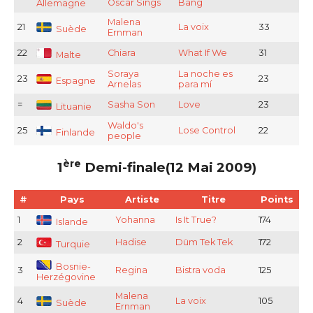
Oscar Sings
Bang
Allemagne
Malena
21
La voix
33
Suède
Ernman
22
Chiara
What If We
31
Malte
Soraya
La noche es
23
23
Espagne
Arnelas
para mí
=
Sasha Son
Love
23
Lituanie
Waldo's
25
Lose Control
22
Finlande
people
ère
1
Demi-finale(12 Mai 2009)
#
Pays
Artiste
Titre
Points
1
Yohanna
Is It True?
174
Islande
2
Hadise
Düm Tek Tek
172
Turquie
Bosnie-
3
Regina
Bistra voda
125
Herzégovine
Malena
4
La voix
105
Suède
Ernman