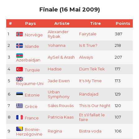
Finale (16 Mai 2009)
#
Pays
Artiste
Titre
Points
Alexander
1
Fairytale
387
Norvège
Rybak
2
Yohanna
Is It True?
218
Islande
3
AySel & Arash
Always
207
Azerbaïdjan
4
Hadise
Düm Tek Tek
177
Turquie
5
Jade Ewen
It's My Time
173
Royaume-Uni
Urban
6
Rändajad
129
Estonie
Symphony
7
Sákis Rouvás
This Is Our Night
120
Grèce
Et s'il fallait le
8
Patricia Kaas
107
France
faire
Bosnie-
9
Regina
Bistra voda
106
Herzégovine