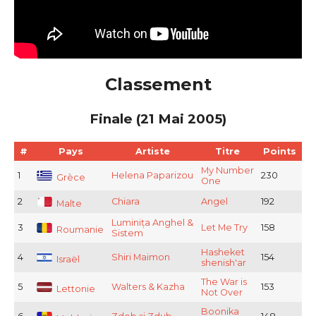
Classement
Finale (21 Mai 2005)
#
Pays
Artiste
Titre
Points
My Number
1
Helena Paparizou
230
Grèce
One
2
Chiara
Angel
192
Malte
Luminița Anghel &
3
Let Me Try
158
Roumanie
Sistem
Hasheket
4
Shiri Maimon
154
Israël
shenish'ar
The War is
5
Walters & Kazha
153
Lettonie
Not Over
Boonika