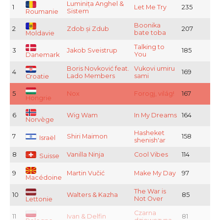
Luminița Anghel &
1
Let Me Try
235
Sistem
Roumanie
Boonika
2
Zdob și Zdub
207
bate toba
Moldavie
Talking to
3
Jakob Sveistrup
185
You
Danemark
Boris Novković feat.
Vukovi umiru
4
169
Lado Members
sami
Croatie
5
Nox
Forogj, világ!
167
Hongrie
6
Wig Wam
In My Dreams
164
Norvège
Hasheket
7
Shiri Maimon
158
Israël
shenish'ar
8
Vanilla Ninja
Cool Vibes
114
Suisse
9
Martin Vučić
Make My Day
97
Macédoine
The War is
10
Walters & Kazha
85
Not Over
Lettonie
Czarna
11
Ivan & Delfin
81