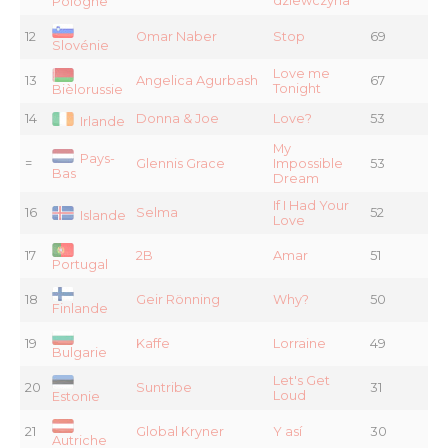
dziewczyna
Pologne
12
Omar Naber
Stop
69
Slovénie
Love me
13
Angelica Agurbash
67
Tonight
Bièlorussie
14
Donna & Joe
Love?
53
Irlande
My
Pays-
=
Glennis Grace
Impossible
53
Bas
Dream
If I Had Your
16
Selma
52
Islande
Love
17
2B
Amar
51
Portugal
18
Geir Rönning
Why?
50
Finlande
19
Kaffe
Lorraine
49
Bulgarie
Let's Get
20
Suntribe
31
Loud
Estonie
21
Global Kryner
Y así
30
Autriche