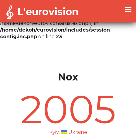
L'eurovision
Warning
: Cannot modify header information - headers
already sent by (output started at
/home/dekoh/eurovision/artistes.php:1) in
/home/dekoh/eurovision/includes/session-
config.inc.php
on line
23
Nox
2005
Kyiv,
Ukraine