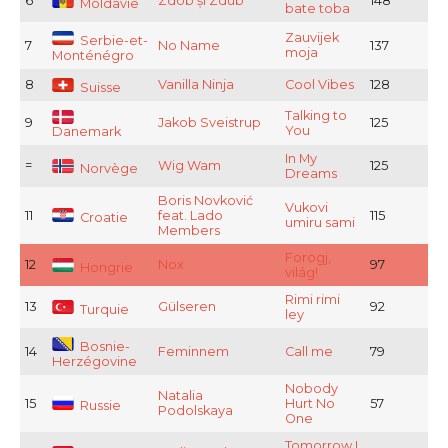
6
Zdob și Zdub
148
Moldavie
bate toba
Zauvijek
Serbie-et-
7
No Name
137
moja
Monténégro
8
Vanilla Ninja
Cool Vibes
128
Suisse
Talking to
9
Jakob Sveistrup
125
You
Danemark
In My
=
Wig Wam
125
Norvège
Dreams
Boris Novković
Vukovi
11
feat. Lado
115
Croatie
umiru sami
Members
Forogj,
12
Nox
97
Hongrie
világ!
Rimi rimi
13
Gülseren
92
Turquie
ley
Bosnie-
14
Feminnem
Call me
79
Herzégovine
Nobody
Natalia
15
Hurt No
57
Russie
Podolskaya
One
Tomorrow I