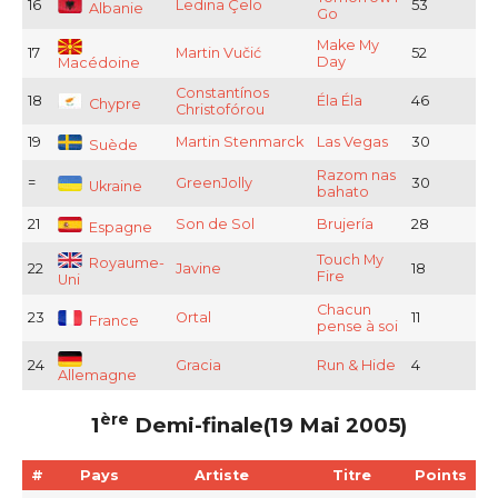
16
Ledina Çelo
53
Albanie
Go
Make My
17
Martin Vučić
52
Day
Macédoine
Constantínos
18
Éla Éla
46
Chypre
Christofórou
19
Martin Stenmarck
Las Vegas
30
Suède
Razom nas
=
GreenJolly
30
Ukraine
bahato
21
Son de Sol
Brujería
28
Espagne
Touch My
Royaume-
22
Javine
18
Fire
Uni
Chacun
23
Ortal
11
France
pense à soi
24
Gracia
Run & Hide
4
Allemagne
ère
1
Demi-finale(19 Mai 2005)
#
Pays
Artiste
Titre
Points