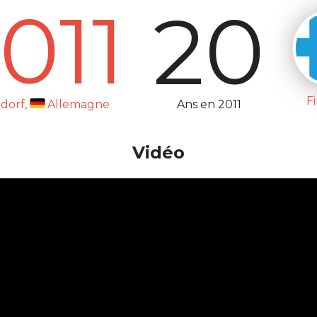
011
20
F
Ans en 2011
dorf,
Allemagne
Vidéo