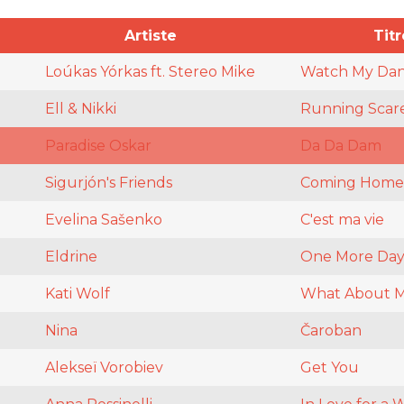
Artiste
Titr
Loúkas Yórkas ft. Stereo Mike
Watch My Da
Ell & Nikki
Running Scar
Paradise Oskar
Da Da Dam
Sigurjón's Friends
Coming Home
Evelina Sašenko
C'est ma vie
Eldrine
One More Da
Kati Wolf
What About 
Nina
Čaroban
Alekseï Vorobiev
Get You