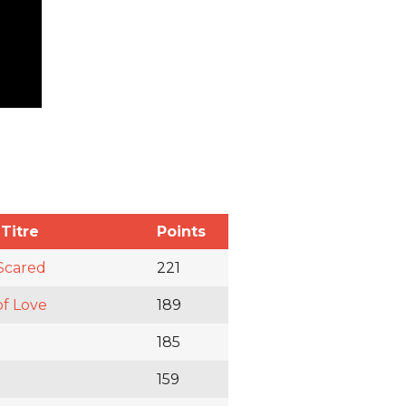
Titre
Points
Scared
221
f Love
189
185
159