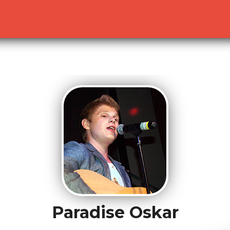
lready sent by (output started at /home/dekoh/eurovision
c.php
on line
23
Paradise Oskar