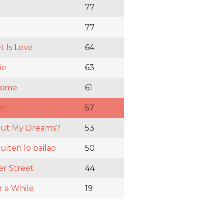
77
77
t Is Love
64
ie
63
Home
61
m
57
ut My Dreams?
53
iten lo bailao
50
er Street
44
r a While
19