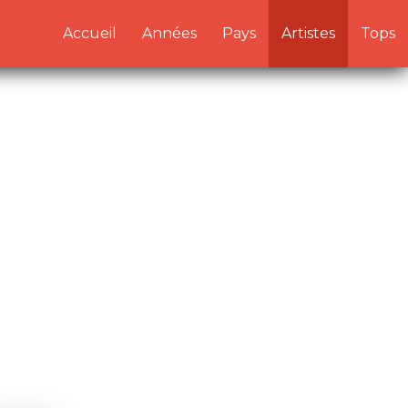
/artistes.php:1) in
Accueil
Années
Pays
Artistes
Tops