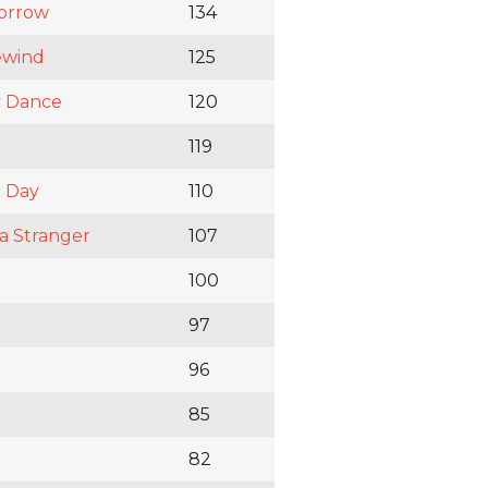
orrow
134
ewind
125
 Dance
120
119
 Day
110
a Stranger
107
100
97
96
85
82