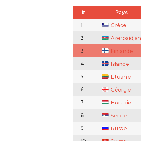
#
Pays
1
Grèce
2
Azerbaïdjan
3
Finlande
4
Islande
5
Lituanie
6
Géorgie
7
Hongrie
8
Serbie
9
Russie