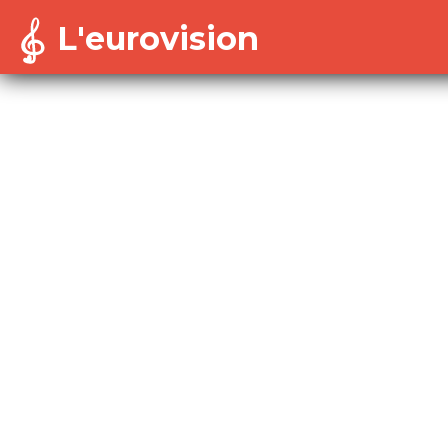
L'eurovision
Warning
: Cannot modify header information - headers a
/home/dekoh/eurovision/includes/session-config.in