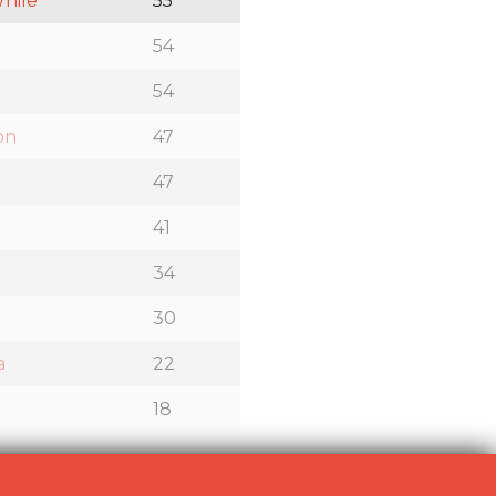
While
55
54
54
on
47
47
41
34
30
a
22
18