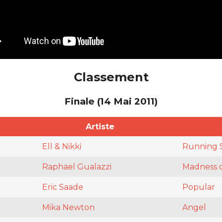
Classement
Finale (14 Mai 2011)
Artiste
Ell & Nikki
Running 
Raphael Gualazzi
Madness o
Eric Saade
Popular
Mika Newton
Angel