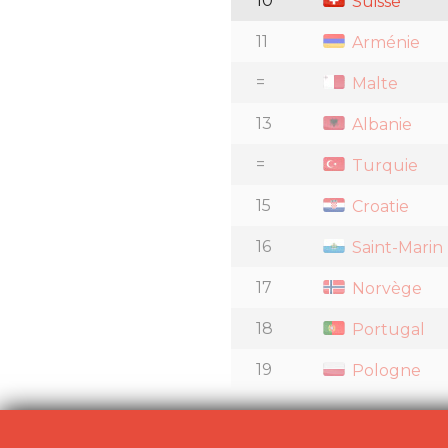
10
Suisse
11
Arménie
=
Malte
13
Albanie
=
Turquie
15
Croatie
16
Saint-Marin
17
Norvège
18
Portugal
19
Pologne