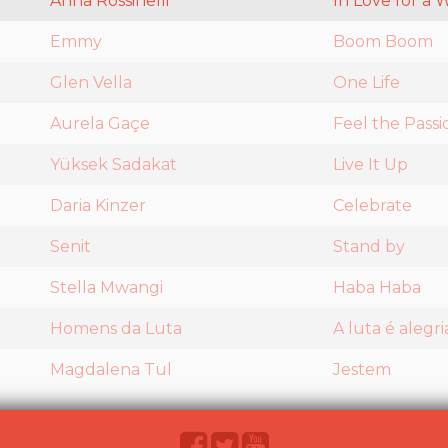
Anna Rossinelli
In Love for a 
Emmy
Boom Boom
Glen Vella
One Life
Aurela Gaçe
Feel the Passi
Yüksek Sadakat
Live It Up
Daria Kinzer
Celebrate
Senit
Stand by
Stella Mwangi
Haba Haba
Homens da Luta
A luta é alegri
Magdalena Tul
Jestem