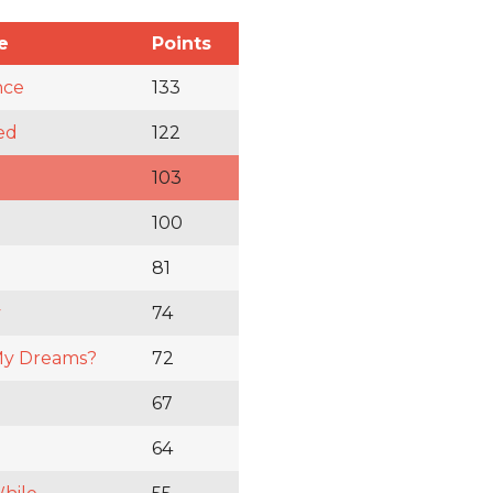
e
Points
nce
133
ed
122
103
100
81
y
74
My Dreams?
72
67
64