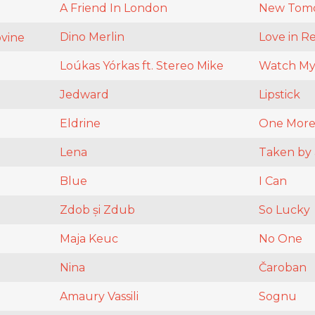
A Friend In London
New Tom
Dino Merlin
Love in R
vine
Loúkas Yórkas ft. Stereo Mike
Watch My
Jedward
Lipstick
Eldrine
One More
Lena
Taken by 
Blue
I Can
Zdob și Zdub
So Lucky
Maja Keuc
No One
Nina
Čaroban
Amaury Vassili
Sognu