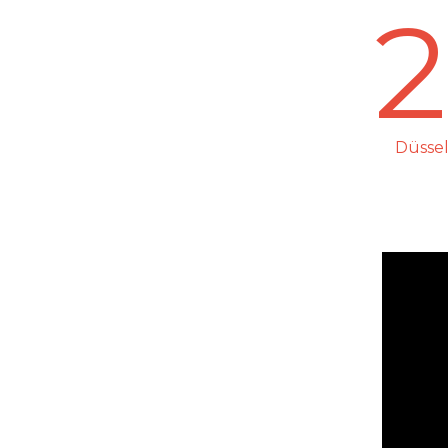
2
Düssel