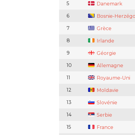
5
Danemark
6
Bosnie-Herzégo
7
Grèce
8
Irlande
9
Géorgie
10
Allemagne
11
Royaume-Uni
12
Moldavie
13
Slovénie
14
Serbie
15
France