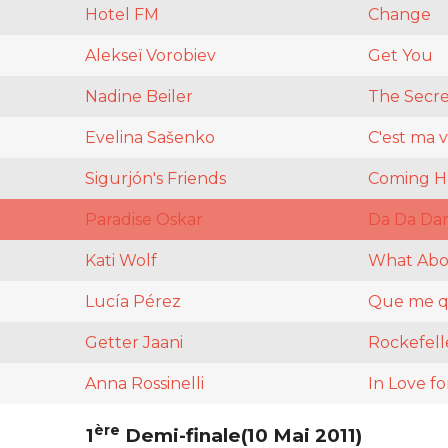
Hotel FM
Change
Alekseï Vorobiev
Get You
Nadine Beiler
The Secre
Evelina Sašenko
C'est ma v
Sigurjón's Friends
Coming 
Paradise Oskar
Da Da Da
Kati Wolf
What Abo
Lucía Pérez
Que me qu
Getter Jaani
Rockefell
Anna Rossinelli
In Love fo
ère
1
Demi-finale(10 Mai 2011)