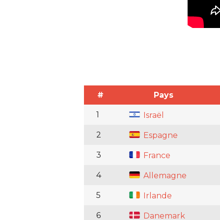
#
Pays
1
Israël
2
Espagne
3
France
4
Allemagne
5
Irlande
6
Danemark