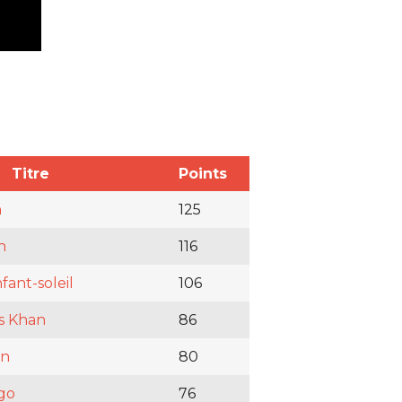
Titre
Points
h
125
n
116
nfant-soleil
106
s Khan
86
an
80
go
76