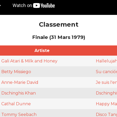
Classement
Finale (31 Mars 1979)
Artiste
Gali Atari & Milk and Honey
Halleluja
Betty Missiego
Su canció
Anne-Marie David
Je suis l'e
Dschinghis Khan
Dschinghi
Cathal Dunne
Happy M
Tommy Seebach
Disco Tan