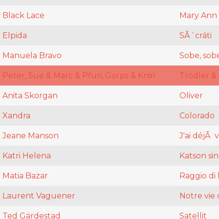
Black Lace
Mary Ann
Elpida
SÃ´cráti
Manuela Bravo
Sobe, sob
Peter, Sue & Marc & Pfuri, Gorps & Kniri
Trödler & 
Anita Skorgan
Oliver
Xandra
Colorado
Jeane Manson
J'ai déjÃ 
Katri Helena
Katson si
Matia Bazar
Raggio di
Laurent Vaguener
Notre vie 
Ted Gärdestad
Satellit