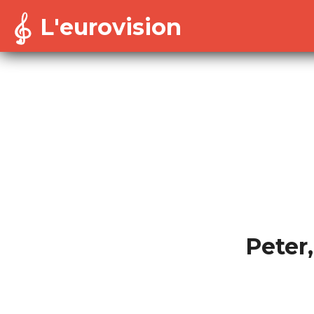
L'eurovision
Warning
: Cannot modify header information - headers a
/home/dekoh/eurovision/includes/session-config.in
Peter,