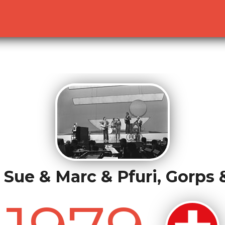
lready sent by (output started at /home/dekoh/eurovision
c.php
on line
23
 Sue & Marc & Pfuri, Gorps 