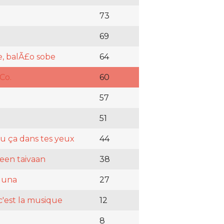
73
69
e, balÃ£o sobe
64
Co.
60
57
51
vu ça dans tes yeux
44
neen taivaan
38
 luna
27
c'est la musique
12
8