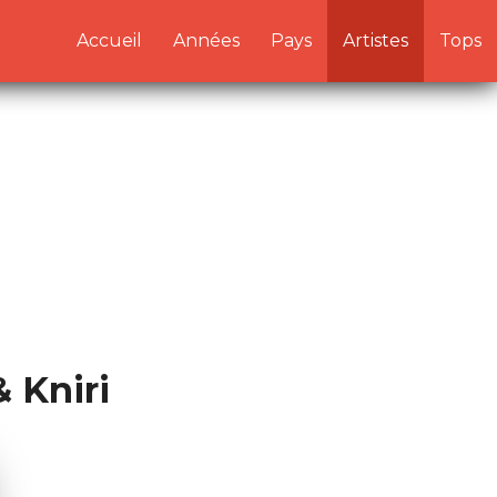
/artistes.php:1) in
Accueil
Années
Pays
Artistes
Tops
& Kniri