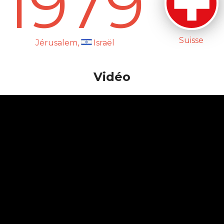
1979
Suisse
Jérusalem,
Israël
Vidéo