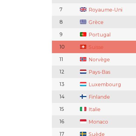
7
Royaume-Uni
8
Grèce
9
Portugal
10
Suisse
11
Norvège
12
Pays-Bas
13
Luxembourg
14
Finlande
15
Italie
16
Monaco
17
Suède