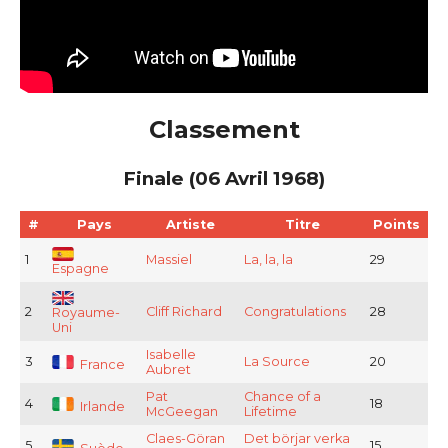
Classement
Finale (06 Avril 1968)
#
Pays
Artiste
Titre
Points
1
Massiel
La, la, la
29
Espagne
2
Cliff Richard
Congratulations
28
Royaume-
Uni
Isabelle
3
La Source
20
France
Aubret
Pat
Chance of a
4
18
Irlande
McGeegan
Lifetime
Claes-Göran
Det börjar verka
5
15