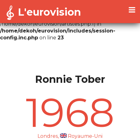
L'eurovision
Warning
: Cannot modify header information - headers
already sent by (output started at
/home/dekoh/eurovision/artistes.php:1) in
/home/dekoh/eurovision/includes/session-
config.inc.php
on line
23
Ronnie Tober
1968
Londres,
Royaume-Uni