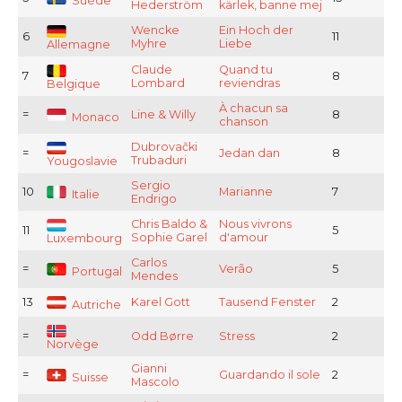
Suède
Hederström
kärlek, banne mej
Wencke
Ein Hoch der
6
11
Myhre
Liebe
Allemagne
Claude
Quand tu
7
8
Lombard
reviendras
Belgique
À chacun sa
=
Line & Willy
8
Monaco
chanson
Dubrovački
=
Jedan dan
8
Trubaduri
Yougoslavie
Sergio
10
Marianne
7
Italie
Endrigo
Chris Baldo &
Nous vivrons
11
5
Sophie Garel
d'amour
Luxembourg
Carlos
=
Verão
5
Portugal
Mendes
13
Karel Gott
Tausend Fenster
2
Autriche
=
Odd Børre
Stress
2
Norvège
Gianni
=
Guardando il sole
2
Suisse
Mascolo