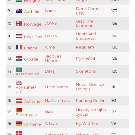
Hongrie
Don't Come
9
Isaiah
173
Australie
Easy
Grab The
10
JOWST
158
Norvège
Moment
Lights And
11
O'G3NE
150
Pays-Bas
Shadows
12
Alma
Requiem
135
France
Jacques
13
My Friend
128
Croatie
Houdek
14
DiHaj
Skeletons
120
Azerbaïdjan
Never Give Up
15
Lucie Jones
111
Royaume-
On You
Uni
16
Nathan Trent
Running On Air
93
Autriche
Historyja majho
17
NAVI
83
žyccja
Bièlorussie
18
Artsvik
Fly With Me
79
Arménie
19
Anja Nissen
Where I Am
77