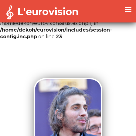
L'eurovision
Warning
: Cannot modify header information - headers
already sent by (output started at
/home/dekoh/eurovision/artistes.php:1) in
/home/dekoh/eurovision/includes/session-
config.inc.php
on line
23