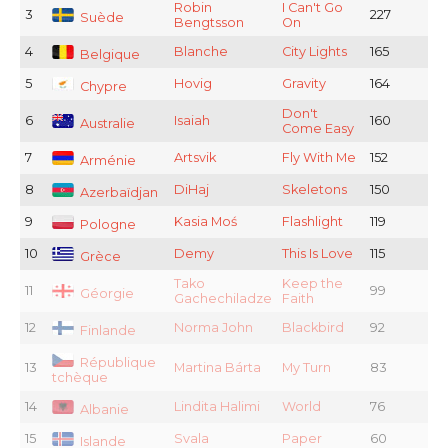
Robin
I Can't Go
3
227
Suède
Bengtsson
On
4
Blanche
City Lights
165
Belgique
5
Hovig
Gravity
164
Chypre
Don't
6
Isaiah
160
Australie
Come Easy
7
Artsvik
Fly With Me
152
Arménie
8
DiHaj
Skeletons
150
Azerbaïdjan
9
Kasia Moś
Flashlight
119
Pologne
10
Demy
This Is Love
115
Grèce
Tako
Keep the
11
99
Géorgie
Gachechiladze
Faith
12
Norma John
Blackbird
92
Finlande
République
13
Martina Bárta
My Turn
83
tchèque
14
Lindita Halimi
World
76
Albanie
15
Svala
Paper
60
Islande