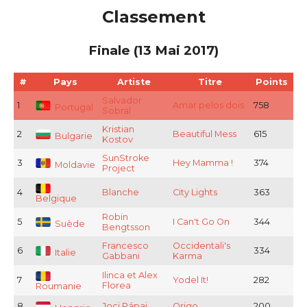
Classement
Finale (13 Mai 2017)
#
Pays
Artiste
Titre
Points
Salvador
1
Amar pelos dois
758
Portugal
Sobral
Kristian
2
Beautiful Mess
615
Bulgarie
Kostov
SunStroke
3
Hey Mamma !
374
Moldavie
Project
4
Blanche
City Lights
363
Belgique
Robin
5
I Can't Go On
344
Suède
Bengtsson
Francesco
Occidentali's
6
334
Italie
Gabbani
Karma
Ilinca et Alex
7
Yodel It!
282
Florea
Roumanie
8
Joci Pápai
Origo
200