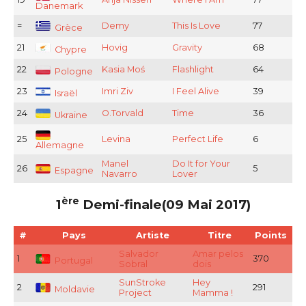
Danemark
=
Demy
This Is Love
77
Grèce
21
Hovig
Gravity
68
Chypre
22
Kasia Moś
Flashlight
64
Pologne
23
Imri Ziv
I Feel Alive
39
Israël
24
O.Torvald
Time
36
Ukraine
25
Levina
Perfect Life
6
Allemagne
Manel
Do It for Your
26
5
Espagne
Navarro
Lover
ère
1
Demi-finale(09 Mai 2017)
#
Pays
Artiste
Titre
Points
Salvador
Amar pelos
1
370
Portugal
Sobral
dois
SunStroke
Hey
2
291
Moldavie
Project
Mamma !