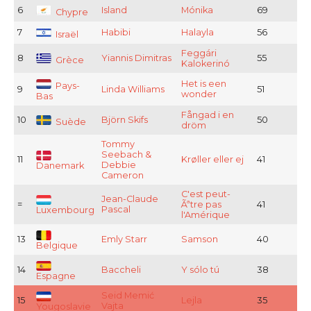
6
Island
Mónika
69
Chypre
7
Habibi
Halayla
56
Israël
Feggári
8
Yiannis Dimitras
55
Grèce
Kalokerinó
Het is een
Pays-
9
Linda Williams
51
wonder
Bas
Fångad i en
10
Björn Skifs
50
Suède
dröm
Tommy
Seebach &
11
Krøller eller ej
41
Debbie
Danemark
Cameron
C'est peut-
Jean-Claude
=
Ãªtre pas
41
Pascal
Luxembourg
l'Amérique
13
Emly Starr
Samson
40
Belgique
14
Baccheli
Y sólo tú
38
Espagne
Seid Memić
15
Lejla
35
Vajta
Yougoslavie