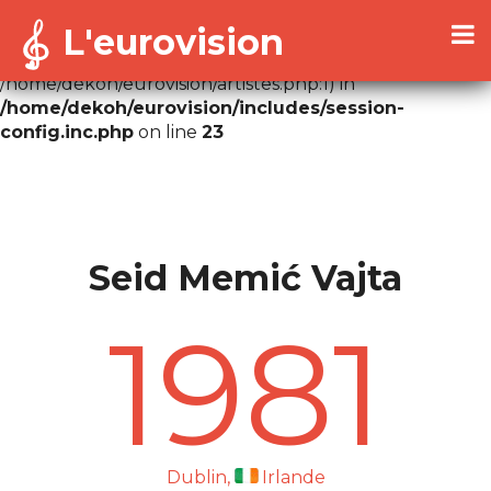
L'eurovision
Warning
: Cannot modify header information - headers
already sent by (output started at
/home/dekoh/eurovision/artistes.php:1) in
/home/dekoh/eurovision/includes/session-
config.inc.php
on line
23
Seid Memić Vajta
1981
Dublin,
Irlande