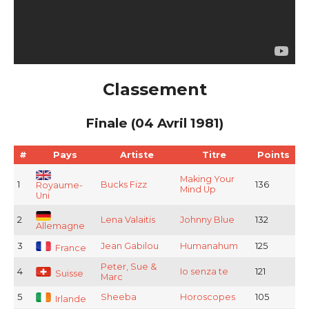
Classement
Finale (04 Avril 1981)
#
Pays
Artiste
Titre
Points
Making Your
1
Bucks Fizz
136
Royaume-
Mind Up
Uni
2
Lena Valaitis
Johnny Blue
132
Allemagne
3
Jean Gabilou
Humanahum
125
France
Peter, Sue &
4
Io senza te
121
Suisse
Marc
5
Sheeba
Horoscopes
105
Irlande