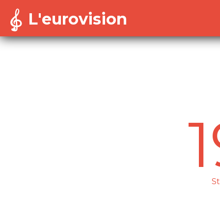
L'eurovision
Warning
: Cannot modify header information - headers a
/home/dekoh/eurovision/includes/session-config.in
S