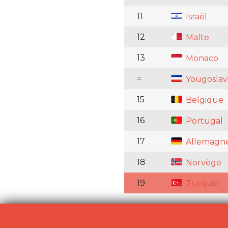
11
Israël
12
Malte
13
Monaco
=
Yougoslav
15
Belgique
16
Portugal
17
Allemagn
18
Norvège
19
Turquie