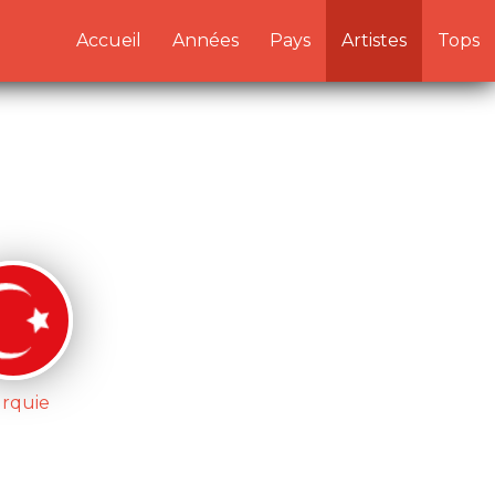
/artistes.php:1) in
Accueil
Années
Pays
Artistes
Tops
rquie