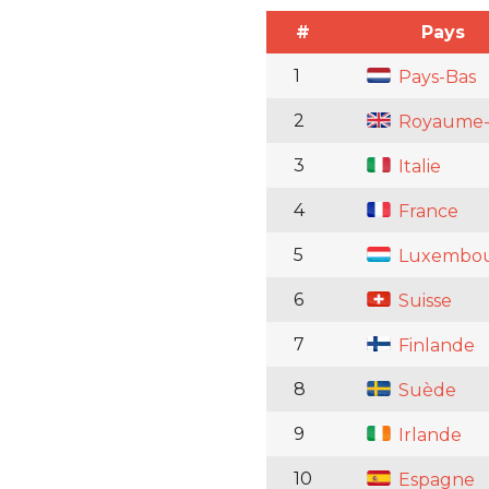
#
Pays
1
Pays-Bas
2
Royaume-
3
Italie
4
France
5
Luxembo
6
Suisse
7
Finlande
8
Suède
9
Irlande
10
Espagne