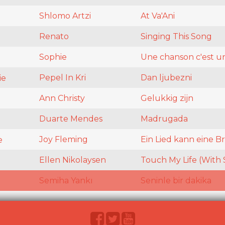
Shlomo Artzi
At Va'Ani
Renato
Singing This Song
Sophie
Une chanson c'est un
Pepel In Kri
Dan ljubezni
ie
Ann Christy
Gelukkig zijn
Duarte Mendes
Madrugada
Joy Fleming
Ein Lied kann eine B
e
Ellen Nikolaysen
Touch My Life (Wit
Semiha Yankı
Seninle bir dakika