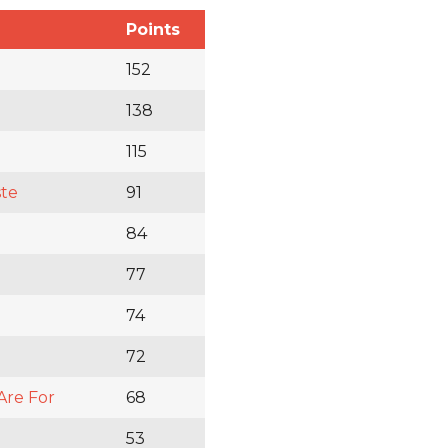
Points
152
138
115
ste
91
84
77
74
72
Are For
68
53