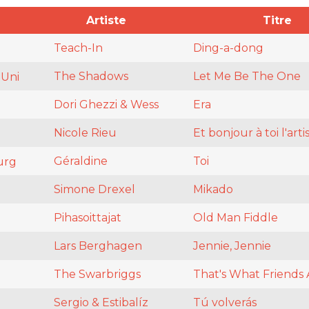
Artiste
Titre
Teach-In
Ding-a-dong
The Shadows
Let Me Be The One
Uni
Dori Ghezzi & Wess
Era
Nicole Rieu
Et bonjour à toi l'arti
Géraldine
Toi
urg
Simone Drexel
Mikado
Pihasoittajat
Old Man Fiddle
Lars Berghagen
Jennie, Jennie
The Swarbriggs
That's What Friends 
Sergio & Estibalíz
Tú volverás