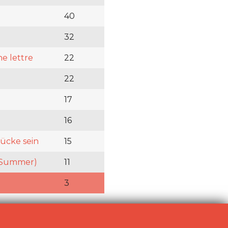
40
32
e lettre
22
22
17
16
rücke sein
15
h Summer)
11
3