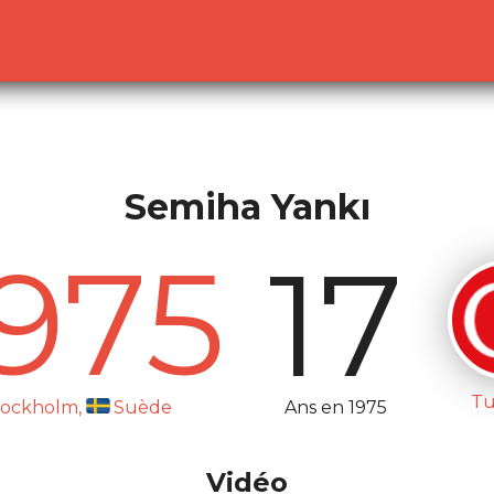
lready sent by (output started at /home/dekoh/eurovision
c.php
on line
23
Semiha Yankı
1975
17
Tu
Ans en 1975
tockholm,
Suède
Vidéo