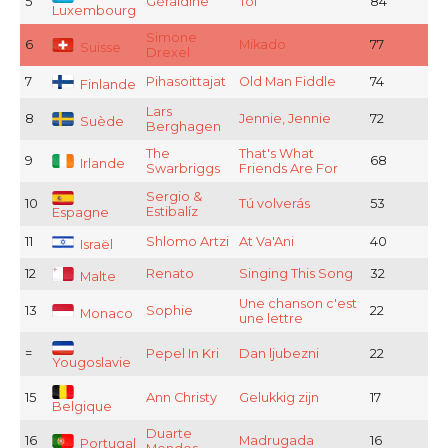
5
Géraldine
Toi
84
Luxembourg
Simone
6
Mikado
77
Suisse
Drexel
7
Pihasoittajat
Old Man Fiddle
74
Finlande
Lars
8
Jennie, Jennie
72
Suède
Berghagen
The
That's What
9
68
Irlande
Swarbriggs
Friends Are For
Sergio &
10
Tú volverás
53
Estibalíz
Espagne
11
Shlomo Artzi
At Va'Ani
40
Israël
12
Renato
Singing This Song
32
Malte
Une chanson c'est
13
Sophie
22
Monaco
une lettre
=
Pepel In Kri
Dan ljubezni
22
Yougoslavie
15
Ann Christy
Gelukkig zijn
17
Belgique
Duarte
16
Madrugada
16
Portugal