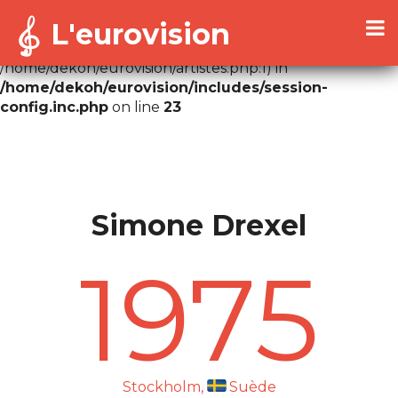
L'eurovision
Warning
: Cannot modify header information - headers
already sent by (output started at
/home/dekoh/eurovision/artistes.php:1) in
/home/dekoh/eurovision/includes/session-
config.inc.php
on line
23
Simone Drexel
1975
Stockholm,
Suède