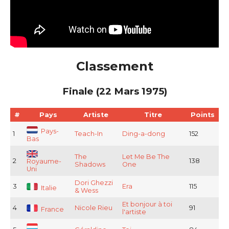
Classement
Finale (22 Mars 1975)
#
Pays
Artiste
Titre
Points
Pays-
1
Teach-In
Ding-a-dong
152
Bas
The
Let Me Be The
2
138
Royaume-
Shadows
One
Uni
Dori Ghezzi
3
Era
115
Italie
& Wess
Et bonjour à toi
4
Nicole Rieu
91
France
l'artiste