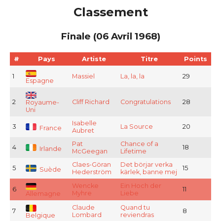
Classement
Finale (06 Avril 1968)
#
Pays
Artiste
Titre
Points
1
Massiel
La, la, la
29
Espagne
2
Cliff Richard
Congratulations
28
Royaume-
Uni
Isabelle
3
La Source
20
France
Aubret
Pat
Chance of a
4
18
Irlande
McGeegan
Lifetime
Claes-Göran
Det börjar verka
5
15
Suède
Hederström
kärlek, banne mej
Wencke
Ein Hoch der
6
11
Myhre
Liebe
Allemagne
Claude
Quand tu
7
8
Lombard
reviendras
Belgique