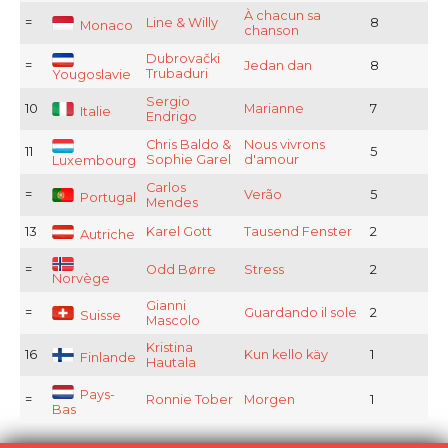
À chacun sa
=
Line & Willy
8
Monaco
chanson
Dubrovački
=
Jedan dan
8
Trubaduri
Yougoslavie
Sergio
10
Marianne
7
Italie
Endrigo
Chris Baldo &
Nous vivrons
11
5
Sophie Garel
d'amour
Luxembourg
Carlos
=
Verão
5
Portugal
Mendes
13
Karel Gott
Tausend Fenster
2
Autriche
=
Odd Børre
Stress
2
Norvège
Gianni
=
Guardando il sole
2
Suisse
Mascolo
Kristina
16
Kun kello käy
1
Finlande
Hautala
Pays-
=
Ronnie Tober
Morgen
1
Bas