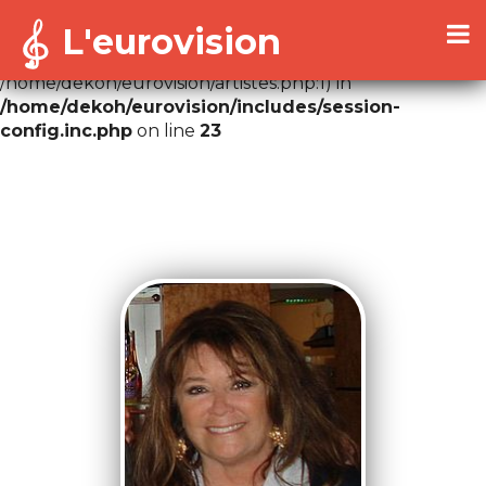
L'eurovision
Warning
: Cannot modify header information - headers
already sent by (output started at
/home/dekoh/eurovision/artistes.php:1) in
/home/dekoh/eurovision/includes/session-
config.inc.php
on line
23