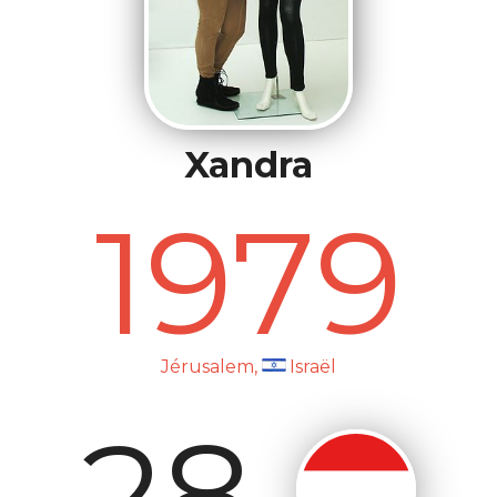
Xandra
1979
Jérusalem,
Israël
28