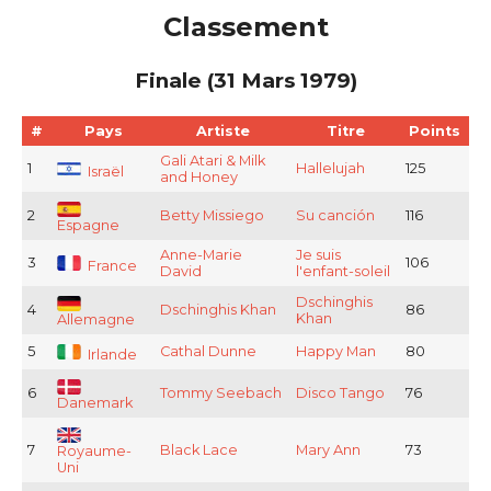
Classement
Finale (31 Mars 1979)
#
Pays
Artiste
Titre
Points
Gali Atari & Milk
1
Hallelujah
125
Israël
and Honey
2
Betty Missiego
Su canción
116
Espagne
Anne-Marie
Je suis
3
106
France
David
l'enfant-soleil
Dschinghis
4
Dschinghis Khan
86
Khan
Allemagne
5
Cathal Dunne
Happy Man
80
Irlande
6
Tommy Seebach
Disco Tango
76
Danemark
7
Black Lace
Mary Ann
73
Royaume-
Uni