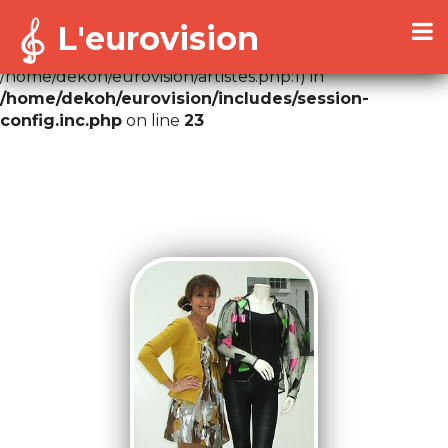
L'eurovision
Warning
: Cannot modify header information - headers
already sent by (output started at
/home/dekoh/eurovision/artistes.php:1) in
/home/dekoh/eurovision/includes/session-
config.inc.php
on line
23