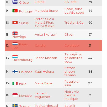
8
Elpida
SÃ´cráti
69
Grèce
Sobe, sobe,
9
Manuela Bravo
64
Portugal
balÃ£o sobe
Peter, Sue &
10
Marc & Pfuri,
Trödler & Co.
60
Suisse
Gorps & Kniri
11
Anita Skorgan
Oliver
57
Norvège
Pays-
12
Xandra
Colorado
51
Bas
J'ai déjÃ vu
13
Jeane Manson
ça dans tes
44
Luxembourg
yeux
Katson
14
Katri Helena
sineen
38
Finlande
taivaan
Raggio di
15
Matia Bazar
27
Italie
luna
Notre vie
Laurent
16
c'est la
12
Monaco
Vaguener
musique
17
Ted Gärdestad
Satellit
8
Suède